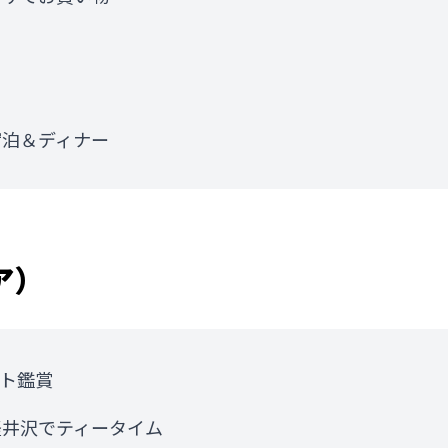
宿泊＆ディナー
ア）
ト鑑賞
軽井沢でティータイム