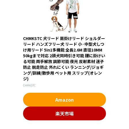
CHMKSTC 犬リード 肩掛けリード ショルダー
リード ハンズフリー犬 リード 小·中型犬しつ
け用リード 5in1多機能 全長2.6M 直径10MM
50kgまで対応 2頭犬同時引き可能 腰に掛けい
る可能 両手解放 調節可能 夜光 反射素材 迷子
防止 脱走防止 外れにくい ランニング/ジョギ
ング/訓練/散歩用 ペット用 スリップ(オレン
ジ)
CHMKSTC
Amazon
楽天市場