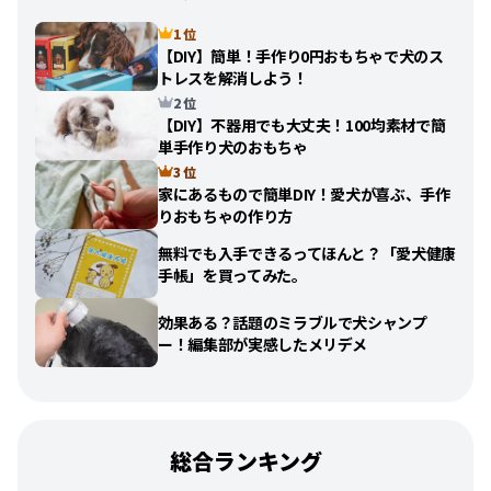
1 位
【DIY】簡単！手作り0円おもちゃで犬のス
トレスを解消しよう！
2 位
【DIY】不器用でも大丈夫！100均素材で簡
単手作り犬のおもちゃ
3 位
家にあるもので簡単DIY！愛犬が喜ぶ、手作
りおもちゃの作り方
無料でも入手できるってほんと？「愛犬健康
手帳」を買ってみた。
効果ある？話題のミラブルで犬シャンプ
ー！編集部が実感したメリデメ
総合ランキング