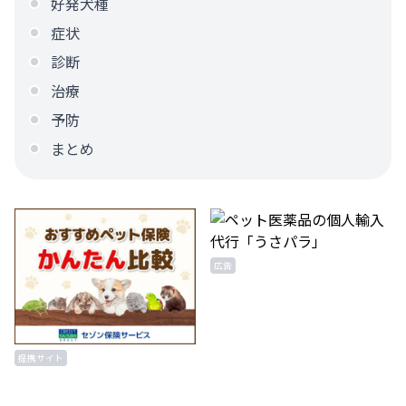
好発犬種
症状
診断
治療
予防
まとめ
広告
提携サイト