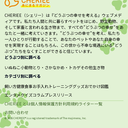
CHERIEE（シェリー）
は『どうぶつの幸せを考える』ウェブメデ
ィアです。私たち人間と共に暮らすペットをはじめ、野生動物、
そして家畜と言われる生き物まで、すべての”
どうぶつの幸せ
”をあ
なたと一緒に考えていきます。”
どうぶつの幸せ
”を考え、私たち
一人ひとりが行動することで、あなたのペットやあなた自身の幸
せを実現することはもちろん、この世から不幸な境遇にいる”どう
ぶつ”たちをなくすことができると信じています。
どうぶつ別に調べる
いぬ
ねこ
小動物
とり・さかな
かめ・トカゲ
その他生き物
カテゴリ別に調べる
飼い方
健康
食事
お手入れ
トレーニング
グッズ
おでかけ
図鑑
エンタメ
クイズ
コラム
プレスリリース
CHERIEE とは
個人情報保護方針
利用規約
ライター一覧
お問い合わせ
©
2026
CHERIEE® is a registered trademark of The
majimena, Inc.