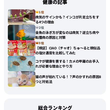
健康の記事
1 位
病気のサインかも？インコが片足立ちをす
る4つの理由
2 位
金魚の泳ぎ方が変なのは病気？逆立ち病や
転覆病の原因と対策
3 位
【検証】CIAO（チャオ）ちゅ〜ると類似品
の塩分濃度を比較してみた
コケが健康を害する！カメの甲羅のお手入
れが必要な理由とやり方
猫の声が枯れている！？声のかすれの原因8
つと対処法
総合ランキング