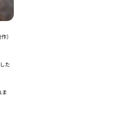
発作）
こした
れま