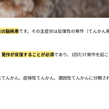
性の脳疾患
です。その主症状は反復性の発作（てんかん
、
発作が反復することが必須
であり、1回だけ発作を起
性てんかん、症候性てんかん、潜因性てんかんに分類さ