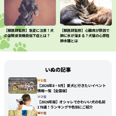
【獣医師監修】急変に注意！犬
【獣医師監修】心臓病が原因で
の副腎皮質機能低下症とは？
肺に水が溜まる？犬猫の心原性
肺水腫とは
いぬの記事
1 位
【2026年8・9月】愛犬と行きたいイベント
情報一覧【全国版】
2 位
【2026年版】オシャレでかわいい犬の名前
178選！ランキングや色別にご紹介
3 位