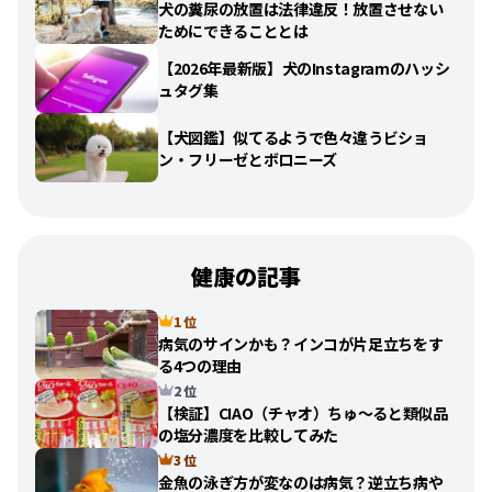
犬の糞尿の放置は法律違反！放置させない
ためにできることとは
【2026年最新版】犬のInstagramのハッシ
ュタグ集
【犬図鑑】似てるようで色々違うビショ
ン・フリーゼとボロニーズ
健康の記事
1 位
病気のサインかも？インコが片足立ちをす
る4つの理由
2 位
【検証】CIAO（チャオ）ちゅ〜ると類似品
の塩分濃度を比較してみた
3 位
金魚の泳ぎ方が変なのは病気？逆立ち病や