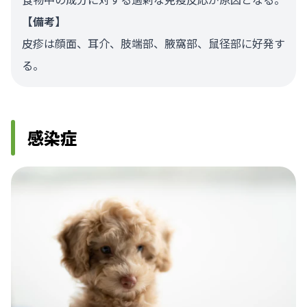
【備考】
皮疹は顔面、耳介、肢端部、腋窩部、鼠径部に好発す
る。
感染症