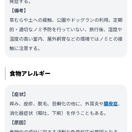
発症する。
【備考】
草むらや土への接触、公園やドッグランの利用、定期
的・適切なノミ予防を行っていない、旅行後、湿度や
温度の高い室内、屋外飼育などの環境ではノミとの接
触に注意する。
食物アレルギー
【症状】
痒み、皮疹、脱毛、苔癬化の他に、外耳炎や
膿皮症
、
消化器症状（嘔吐、下痢）を伴うこともある。
【原因】
食物中の成分に対する過剰な免疫反応が原因となる。