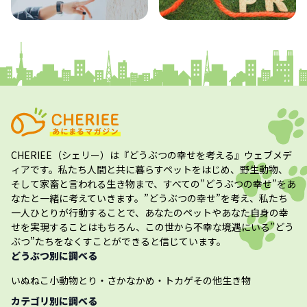
コラム
プレスリリース
CHERIEE（シェリー）
は『どうぶつの幸せを考える』ウェブメデ
ィアです。私たち人間と共に暮らすペットをはじめ、野生動物、
そして家畜と言われる生き物まで、すべての”
どうぶつの幸せ
”をあ
なたと一緒に考えていきます。”
どうぶつの幸せ
”を考え、私たち
一人ひとりが行動することで、あなたのペットやあなた自身の幸
せを実現することはもちろん、この世から不幸な境遇にいる”どう
ぶつ”たちをなくすことができると信じています。
どうぶつ別に調べる
いぬ
ねこ
小動物
とり・さかな
かめ・トカゲ
その他生き物
カテゴリ別に調べる