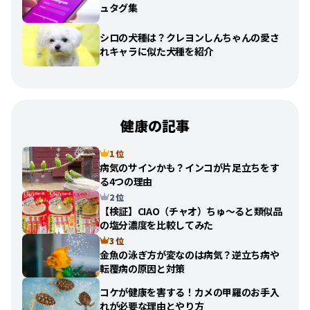
ュタグ集
シロの犬種は？クレヨンしんちゃんの愛さ
れキャラに似た犬種を紹介
健康の記事
1 位
病気のサインかも？インコが片足立ちをす
る4つの理由
2 位
【検証】CIAO（チャオ）ちゅ〜ると類似品
の塩分濃度を比較してみた
3 位
金魚の泳ぎ方が変なのは病気？逆立ち病や
転覆病の原因と対策
コケが健康を害する！カメの甲羅のお手入
れが必要な理由とやり方