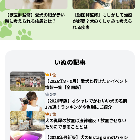
【獣医師監修】愛犬の眼が赤い
【獣医師監修】もしかして治療
時に考えられる疾患とは？
が必要？犬のくしゃみで考えら
れる疾患
いぬの記事
1 位
【2026年8・9月】愛犬と行きたいイベント
情報一覧【全国版】
2 位
【2026年版】オシャレでかわいい犬の名前
178選！ランキングや色別にご紹介
3 位
犬の糞尿の放置は法律違反！放置させない
ためにできることとは
【2026年最新版】犬のInstagramのハッシ