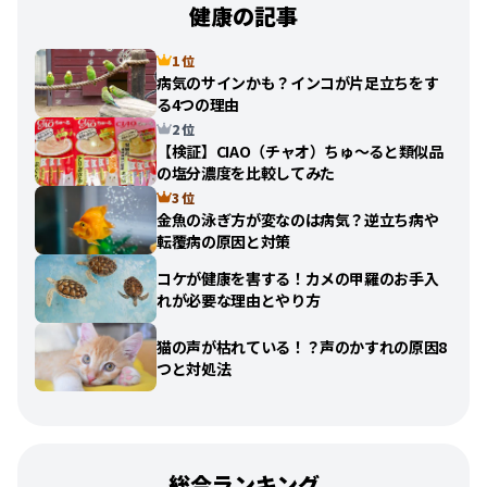
健康の記事
1 位
病気のサインかも？インコが片足立ちをす
る4つの理由
2 位
【検証】CIAO（チャオ）ちゅ〜ると類似品
の塩分濃度を比較してみた
3 位
金魚の泳ぎ方が変なのは病気？逆立ち病や
転覆病の原因と対策
コケが健康を害する！カメの甲羅のお手入
れが必要な理由とやり方
猫の声が枯れている！？声のかすれの原因8
つと対処法
総合ランキング