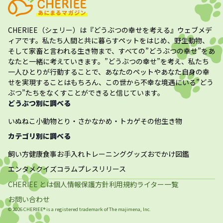
CHERIEE（シェリー）
は『どうぶつの幸せを考える』ウェブメデ
ィアです。私たち人間と共に暮らすペットをはじめ、野生動物、
そして家畜と言われる生き物まで、すべての”
どうぶつの幸せ
”をあ
なたと一緒に考えていきます。”
どうぶつの幸せ
”を考え、私たち
一人ひとりが行動することで、あなたのペットやあなた自身の幸
せを実現することはもちろん、この世から不幸な境遇にいる”どう
ぶつ”たちをなくすことができると信じています。
どうぶつ別に調べる
いぬ
ねこ
小動物
とり・さかな
かめ・トカゲ
その他生き物
カテゴリ別に調べる
飼い方
健康
食事
お手入れ
トレーニング
グッズ
おでかけ
図鑑
エンタメ
クイズ
コラム
プレスリリース
CHERIEE とは
個人情報保護方針
利用規約
ライター一覧
お問い合わせ
©
2026
CHERIEE® is a registered trademark of The
majimena, Inc.