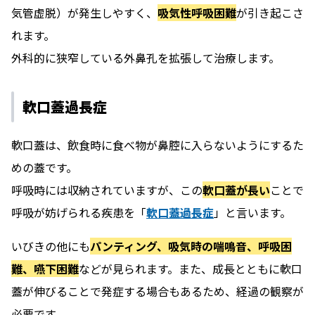
気管虚脱）が発生しやすく、
吸気性呼吸困難
が引き起こさ
れます。
外科的に狭窄している外鼻孔を拡張して治療します。
軟口蓋過長症
軟口蓋は、飲食時に食べ物が鼻腔に入らないようにするた
めの蓋です。
呼吸時には収納されていますが、この
軟口蓋が長い
ことで
呼吸が妨げられる疾患を「
軟口蓋過長症
」と言います。
いびきの他にも
パンティング、吸気時の喘鳴音、呼吸困
難、嚥下困難
などが見られます。また、成長とともに軟口
蓋が伸びることで発症する場合もあるため、経過の観察が
必要です。