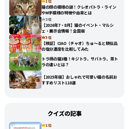
1 位
猫の顔の模様の謎！クレオパトラ・ライン
やM字模様の特徴や由来とは
2 位
【2026年7・8月】猫のイベント・マルシ
ェ・展示会情報！全国版
3 位
【検証】CIAO（チャオ）ちゅ〜ると類似品
の塩分濃度を比較してみた
トラ柄の猫3種！キジトラ、サバトラ、茶ト
ラの違いとは？
【2025年版】おしゃれで可愛い猫の名前お
すすめリスト118選
クイズの記事
1 位