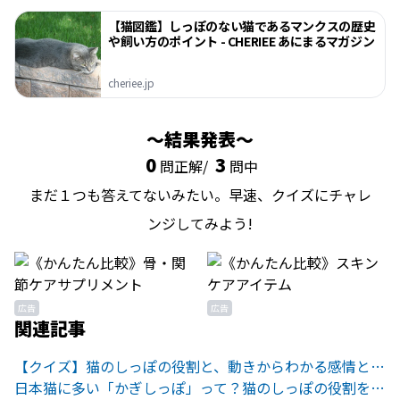
【猫図鑑】しっぽのない猫であるマンクスの歴史
や飼い方のポイント - CHERIEE あにまるマガジン
cheriee.jp
結果発表
0
3
問正解/
問中
まだ１つも答えてないみたい。早速、クイズにチャレ
ンジしてみよう!
広告
広告
関連記事
【クイズ】猫のしっぽの役割と、動きからわかる感情とは？
日本猫に多い「かぎしっぽ」って？猫のしっぽの役割を解説