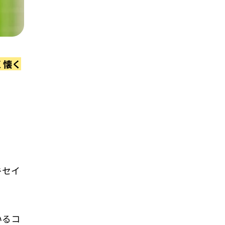
く懐く
キセイ
いるコ