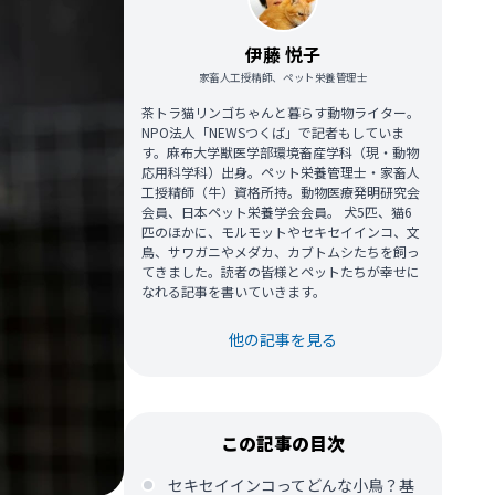
伊藤 悦子
家畜人工授精師、ペット栄養管理士
茶トラ猫リンゴちゃんと暮らす動物ライター。
NPO法人「NEWSつくば」で記者もしていま
す。麻布大学獣医学部環境畜産学科（現・動物
応用科学科）出身。ペット栄養管理士・家畜人
工授精師（牛）資格所持。動物医療発明研究会
会員、日本ペット栄養学会会員。 犬5匹、猫6
匹のほかに、モルモットやセキセイインコ、文
鳥、サワガニやメダカ、カブトムシたちを飼っ
てきました。読者の皆様とペットたちが幸せに
なれる記事を書いていきます。
他の記事を見る
この記事の目次
セキセイインコってどんな小鳥？基