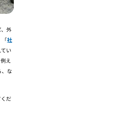
ば、外
。「
社
れてい
。例え
る、な
てくだ