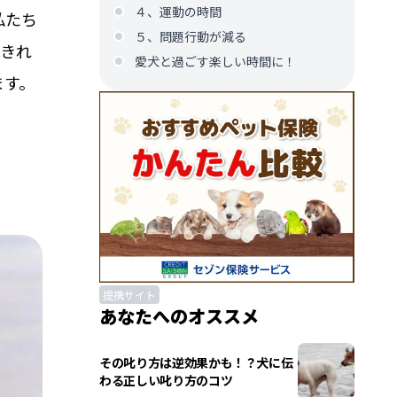
４、運動の時間
私たち
５、問題行動が減る
できれ
愛犬と過ごす楽しい時間に！
ます。
提携サイト
あなたへのオススメ
その叱り方は逆効果かも！？犬に伝
わる正しい叱り方のコツ