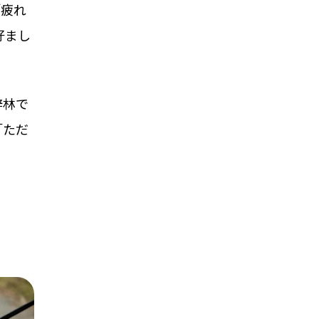
「疲れ
好まし
辞林で
「ただ