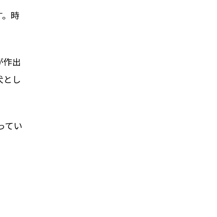
す。時
が作出
犬とし
ってい