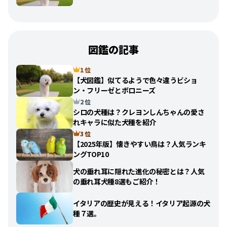
図鑑の記事
1 位
【犬図鑑】似てるようで色々違うビショ
ン・フリーゼとボロニーズ
2 位
シロの犬種は？クレヨンしんちゃんの愛さ
れキャラに似た犬種を紹介
3 位
【2025年版】懐きやすい鳥は？人気ランキ
ングTOP10
犬の垂れ耳に隠れた進化の秘密とは？人気
の垂れ耳犬種8選もご紹介！
イタリアの歴史が見える！イタリア起源の犬
種７選。