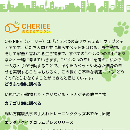
CHERIEE（シェリー）
は『どうぶつの幸せを考える』ウェブメデ
ィアです。私たち人間と共に暮らすペットをはじめ、野生動物、
そして家畜と言われる生き物まで、すべての”
どうぶつの幸せ
”をあ
なたと一緒に考えていきます。”
どうぶつの幸せ
”を考え、私たち
一人ひとりが行動することで、あなたのペットやあなた自身の幸
せを実現することはもちろん、この世から不幸な境遇にいる”どう
ぶつ”たちをなくすことができると信じています。
どうぶつ別に調べる
いぬ
ねこ
小動物
とり・さかな
かめ・トカゲ
その他生き物
カテゴリ別に調べる
飼い方
健康
食事
お手入れ
トレーニング
グッズ
おでかけ
図鑑
エンタメ
クイズ
コラム
プレスリリース