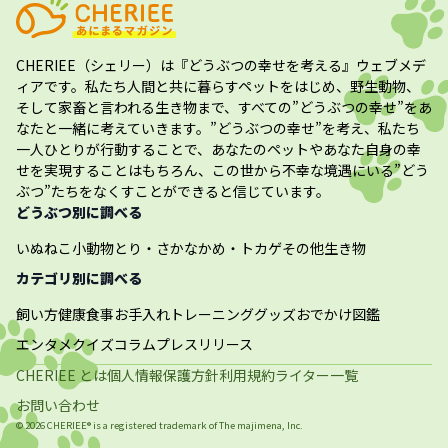
CHERIEE（シェリー）
は『どうぶつの幸せを考える』ウェブメデ
ィアです。私たち人間と共に暮らすペットをはじめ、野生動物、
そして家畜と言われる生き物まで、すべての”
どうぶつの幸せ
”をあ
なたと一緒に考えていきます。”
どうぶつの幸せ
”を考え、私たち
一人ひとりが行動することで、あなたのペットやあなた自身の幸
せを実現することはもちろん、この世から不幸な境遇にいる”どう
ぶつ”たちをなくすことができると信じています。
どうぶつ別に調べる
いぬ
ねこ
小動物
とり・さかな
かめ・トカゲ
その他生き物
カテゴリ別に調べる
飼い方
健康
食事
お手入れ
トレーニング
グッズ
おでかけ
図鑑
エンタメ
クイズ
コラム
プレスリリース
CHERIEE とは
個人情報保護方針
利用規約
ライター一覧
お問い合わせ
©
2026
CHERIEE® is a registered trademark of The
majimena, Inc.