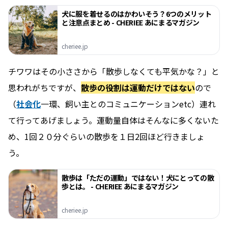
犬に服を着せるのはかわいそう？6つのメリット
と注意点まとめ - CHERIEE あにまるマガジン
cheriee.jp
チワワはその小ささから「散歩しなくても平気かな？」と
思われがちですが、
散歩の役割は運動だけではない
ので
（
社会化
一環、飼い主とのコミュニケーションetc）連れ
て行ってあげましょう。運動量自体はそんなに多くないた
め、1回２０分ぐらいの散歩を１日2回ほど行きましょ
う。
散歩は「ただの運動」ではない！犬にとっての散
歩とは。 - CHERIEE あにまるマガジン
cheriee.jp