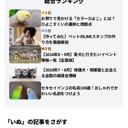
総合ランキング
1 位
お祭りで見かける「カラーひよこ」とは？
ひよこすくいの裏側と問題点
2 位
【作ってみた】ペットのLINEスタンプの作
り方を徹底解説
3 位
【2026年8・9月】愛犬と行きたいイベント
情報一覧【全国版】
【2026年7・8月】保護犬・保護猫と出会え
る全国の譲渡会情報
セキセイインコの名前100選！おしゃれでか
わいい名前をつけよう
「
いぬ
」の記事をさがす