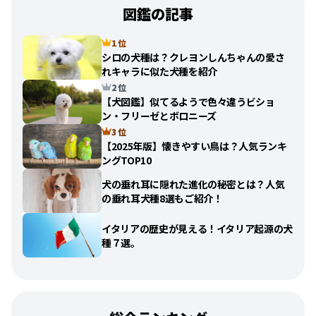
図鑑の記事
1 位
シロの犬種は？クレヨンしんちゃんの愛さ
れキャラに似た犬種を紹介
2 位
【犬図鑑】似てるようで色々違うビショ
ン・フリーゼとボロニーズ
3 位
【2025年版】懐きやすい鳥は？人気ランキ
ングTOP10
犬の垂れ耳に隠れた進化の秘密とは？人気
の垂れ耳犬種8選もご紹介！
イタリアの歴史が見える！イタリア起源の犬
種７選。