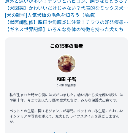
意外と違いが多い！チワワとパピヨン、飼うならどっち？
【犬図鑑】かわいいだけじゃない？代表的なミックス犬6種とその特徴
[犬の雑学]人気犬種の毛色を知ろう（前編）
【獣医師監修】脱臼や角膜炎に注意！チワワの好発疾患と予防法
【ギネス世界記録】いろんな身体の特徴を持った犬たち
この記事の著者
和田 千智
CHERIEE編集部
私が生まれた時から側には犬がいました。幼い頃から犬を飼い続け、は
や数十年。今まで迎えた３匹の愛犬たちは、みんな保護犬出身です。
ペットとの生活に関するジャンルが専門。ペットのいる生活にかわいい
インテリアや写真を添えて、充実したライフスタイルを過ごしません
か。