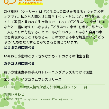
CHERIEE（シェリー）
は『どうぶつの幸せを考える』ウェブメデ
ィアです。私たち人間と共に暮らすペットをはじめ、野生動物、
そして家畜と言われる生き物まで、すべての”
どうぶつの幸せ
”をあ
なたと一緒に考えていきます。”
どうぶつの幸せ
”を考え、私たち
一人ひとりが行動することで、あなたのペットやあなた自身の幸
せを実現することはもちろん、この世から不幸な境遇にいる”どう
ぶつ”たちをなくすことができると信じています。
どうぶつ別に調べる
いぬ
ねこ
小動物
とり・さかな
かめ・トカゲ
その他生き物
カテゴリ別に調べる
飼い方
健康
食事
お手入れ
トレーニング
グッズ
おでかけ
図鑑
エンタメ
クイズ
コラム
プレスリリース
CHERIEE とは
個人情報保護方針
利用規約
ライター一覧
お問い合わせ
©
2026
CHERIEE® is a registered trademark of The
majimena, Inc.