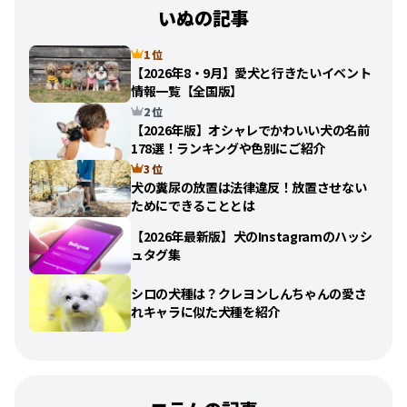
いぬの記事
1 位
【2026年8・9月】愛犬と行きたいイベント
情報一覧【全国版】
2 位
【2026年版】オシャレでかわいい犬の名前
178選！ランキングや色別にご紹介
3 位
犬の糞尿の放置は法律違反！放置させない
ためにできることとは
【2026年最新版】犬のInstagramのハッシ
ュタグ集
シロの犬種は？クレヨンしんちゃんの愛さ
れキャラに似た犬種を紹介