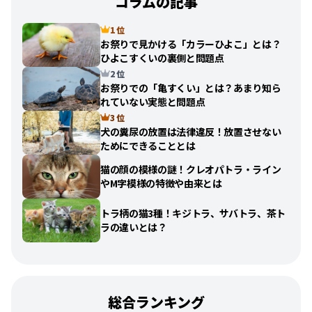
コラムの記事
1 位
お祭りで見かける「カラーひよこ」とは？
ひよこすくいの裏側と問題点
2 位
お祭りでの「亀すくい」とは？あまり知ら
れていない実態と問題点
3 位
犬の糞尿の放置は法律違反！放置させない
ためにできることとは
猫の顔の模様の謎！クレオパトラ・ライン
やM字模様の特徴や由来とは
トラ柄の猫3種！キジトラ、サバトラ、茶ト
ラの違いとは？
総合ランキング