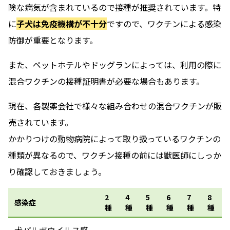
険な病気が含まれているので接種が推奨されています。特
に
子犬は免疫機構が不十分
ですので、ワクチンによる感染
防御が重要となります。
また、ペットホテルやドッグランによっては、利用の際に
混合ワクチンの接種証明書が必要な場合もあります。
現在、各製薬会社で様々な組み合わせの混合ワクチンが販
売されています。
かかりつけの動物病院によって取り扱っているワクチンの
種類が異なるので、ワクチン接種の前には獣医師にしっか
り確認しておきましょう。
2
4
5
6
7
8
感染症
種
種
種
種
種
種
犬パルボウイルス感