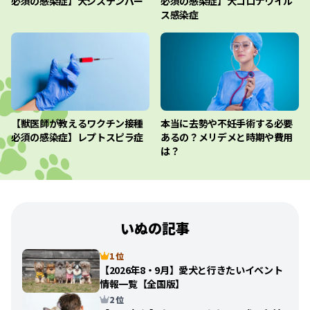
必須の感染症】犬ジステンパー
必須の感染症】犬コロナウイル
ス感染症
【獣医師が教えるワクチン接種
本当に去勢や不妊手術する必要
必須の感染症】レプトスピラ症
あるの？メリデメと時期や費用
は？
いぬの記事
1 位
【2026年8・9月】愛犬と行きたいイベント
情報一覧【全国版】
2 位