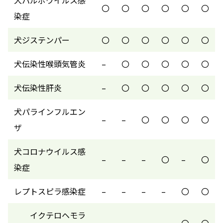
〇
〇
〇
〇
〇
〇
染症
犬ジステンパー
〇
〇
〇
〇
〇
〇
犬伝染性喉頭気管炎
–
〇
〇
〇
〇
〇
犬伝染性肝炎
–
〇
〇
〇
〇
〇
犬パラインフルエン
–
–
〇
〇
〇
〇
ザ
犬コロナウイルス感
–
–
–
〇
–
〇
染症
レプトスピラ感染症
–
–
–
–
〇
〇
イクテロヘモラ
–
–
–
–
〇
〇