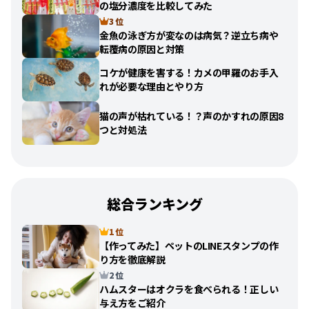
の塩分濃度を比較してみた
3 位
金魚の泳ぎ方が変なのは病気？逆立ち病や
転覆病の原因と対策
コケが健康を害する！カメの甲羅のお手入
れが必要な理由とやり方
猫の声が枯れている！？声のかすれの原因8
つと対処法
総合ランキング
1 位
【作ってみた】ペットのLINEスタンプの作
り方を徹底解説
2 位
ハムスターはオクラを食べられる！正しい
与え方をご紹介