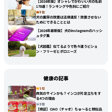
【2026年版】オシャレでかわいい犬の名前
178選！ランキングや色別にご紹介
3 位
犬の糞尿の放置は法律違反！放置させない
ためにできることとは
【2026年最新版】犬のInstagramのハッシ
ュタグ集
【犬図鑑】似てるようで色々違うビショ
ン・フリーゼとボロニーズ
健康の記事
1 位
病気のサインかも？インコが片足立ちをす
る4つの理由
2 位
【検証】CIAO（チャオ）ちゅ〜ると類似品