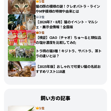
1 位
猫の顔の模様の謎！クレオパトラ・ライン
やM字模様の特徴や由来とは
2 位
【2026年7・8月】猫のイベント・マルシ
ェ・展示会情報！全国版
3 位
【検証】CIAO（チャオ）ちゅ〜ると類似品
の塩分濃度を比較してみた
トラ柄の猫3種！キジトラ、サバトラ、茶ト
ラの違いとは？
【2025年版】おしゃれで可愛い猫の名前お
すすめリスト118選
飼い方の記事
1 位