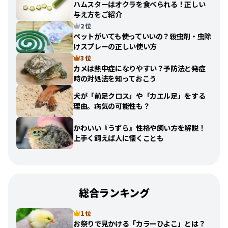
ハムスターはオクラを食べられる！正しい
与え方をご紹介
2 位
ペットがいても使っていいの？殺虫剤・虫除
けスプレーの正しい使い方
3 位
カメは熱中症になりやすい？予防法と発症
時の対処法を知っておこう
犬が「前足クロス」や「カエル足」をする
理由。病気の可能性も？
かわいい『うずら』性格や飼い方を解説！
上手く飼えば人に懐くことも
総合ランキング
1 位
お祭りで見かける「カラーひよこ」とは？