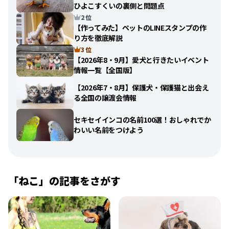
ひよこすくいの裏側と問題点
2 位
【作ってみた】ペットのLINEスタンプの作
り方を徹底解説
3 位
【2026年8・9月】愛犬と行きたいイベント
情報一覧【全国版】
【2026年7・8月】保護犬・保護猫と出会え
る全国の譲渡会情報
セキセイインコの名前100選！おしゃれでか
わいい名前をつけよう
「
ねこ
」の記事をさがす