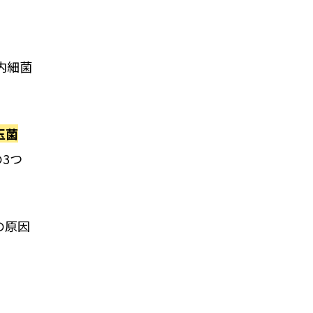
内細菌
玉菌
の3つ
の原因