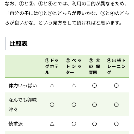
なお、①と②、③と④とでは、利用の目的が異なるため、
「自分の子には①と②とどちらが良いかな、③と④のどち
らが良いかな」という見方をして頂ければと思います。
比較表
①ドッ
②ペッ
③犬
④出張ト
グホテ
トシッ
の保
レーニン
ル
ター
育園
グ
体力いっぱい
△
△
〇
〇
なんでも興味
〇
〇
〇
〇
津々
慎重派
△
〇
〇
〇