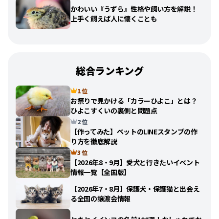
かわいい『うずら』性格や飼い方を解説！
上手く飼えば人に懐くことも
総合ランキング
1 位
お祭りで見かける「カラーひよこ」とは？
ひよこすくいの裏側と問題点
2 位
【作ってみた】ペットのLINEスタンプの作
り方を徹底解説
3 位
【2026年8・9月】愛犬と行きたいイベント
情報一覧【全国版】
【2026年7・8月】保護犬・保護猫と出会え
る全国の譲渡会情報