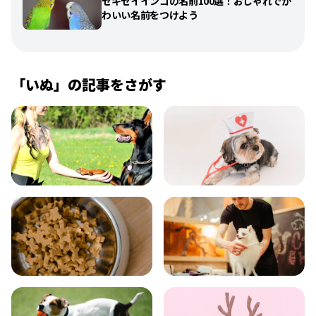
セキセイインコの名前100選！おしゃれでか
わいい名前をつけよう
「
いぬ
」の記事をさがす
飼い方
健康
食事
お手入れ