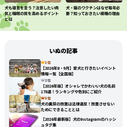
犬も寝言を言う？注意したい病
犬・猫のワクチンはなぜ毎年必
気と睡眠の質を高めるポイント
要？知っておきたい接種の理由
とは
いぬの記事
1 位
【2026年8・9月】愛犬と行きたいイベント
情報一覧【全国版】
2 位
【2026年版】オシャレでかわいい犬の名前
178選！ランキングや色別にご紹介
3 位
犬の糞尿の放置は法律違反！放置させない
ためにできることとは
【2026年最新版】犬のInstagramのハッシ
ュタグ集