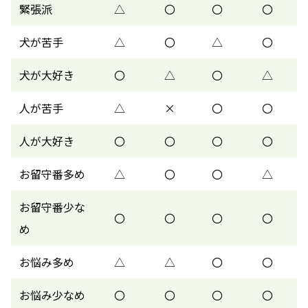
緊張派
△
〇
〇
〇
犬が苦手
△
〇
△
〇
犬が大好き
〇
△
〇
△
人が苦手
△
×
〇
〇
人が大好き
〇
〇
〇
〇
お留守番多め
△
〇
〇
△
お留守番少な
〇
〇
〇
〇
め
お悩み多め
△
△
〇
〇
お悩み少なめ
〇
〇
〇
〇