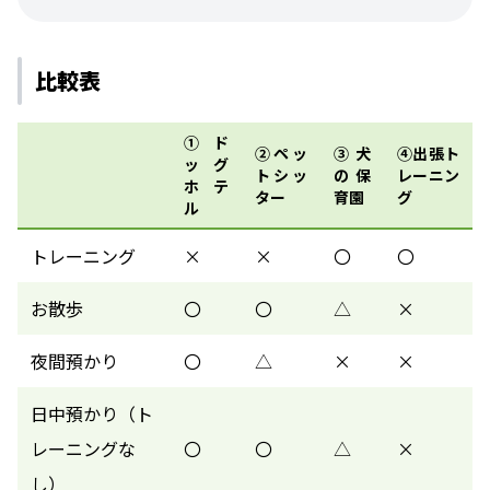
比較表
①ド
②ペッ
③犬
④出張ト
ッグ
トシッ
の保
レーニン
ホテ
ター
育園
グ
ル
トレーニング
×
×
〇
〇
お散歩
〇
〇
△
×
夜間預かり
〇
△
×
×
日中預かり（ト
レーニングな
〇
〇
△
×
し）