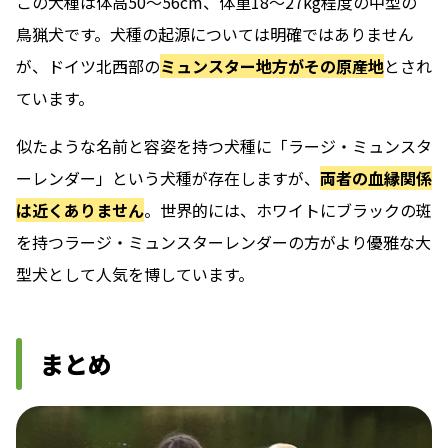
この犬種は体高50～56cm、体重18～27kg程度の中型の
鳥猟犬です。犬種の起源については明確ではありません
が、ドイツ北西部の
ミュンスター地方がその原産地
とされ
ています。
似たような名前と容姿を持つ犬種に「ラージ・ミュンスタ
ーレンダー」という犬種が存在しますが、
両者の血縁関係
は近くありません
。世界的には、ホワイトにブラックの斑
を持つラージ・ミュンスターレンダーの方がより優雅な大
型犬として人気を博しています。
まとめ