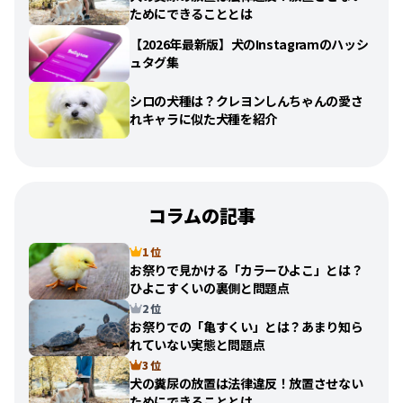
ためにできることとは
【2026年最新版】犬のInstagramのハッシ
ュタグ集
シロの犬種は？クレヨンしんちゃんの愛さ
れキャラに似た犬種を紹介
コラムの記事
1 位
お祭りで見かける「カラーひよこ」とは？
ひよこすくいの裏側と問題点
2 位
お祭りでの「亀すくい」とは？あまり知ら
れていない実態と問題点
3 位
犬の糞尿の放置は法律違反！放置させない
ためにできることとは