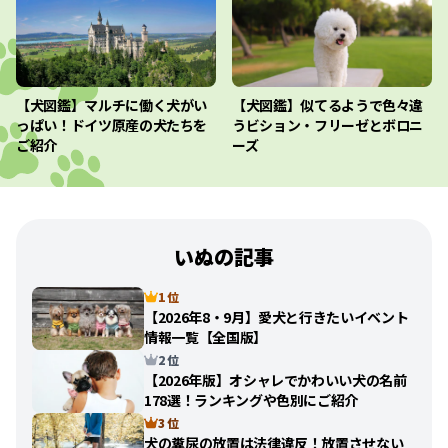
【犬図鑑】マルチに働く犬がい
【犬図鑑】似てるようで色々違
っぱい！ドイツ原産の犬たちを
うビション・フリーゼとボロニ
ご紹介
ーズ
いぬの記事
1 位
【2026年8・9月】愛犬と行きたいイベント
情報一覧【全国版】
2 位
【2026年版】オシャレでかわいい犬の名前
178選！ランキングや色別にご紹介
3 位
犬の糞尿の放置は法律違反！放置させない