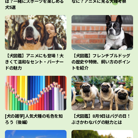
は？一緒にスポーツを楽しめる
なに？アニメに見る犬種考察
犬5選
【犬図鑑】アニメにも登場！大
【犬図鑑】フレンチブルドッグ
きくて温和なセント・バーナー
の歴史や特徴、飼い方のポイン
ドの魅力
トを紹介
[犬の雑学]人気犬種の毛色を知
【犬図鑑】8月9日はパグの日！
ろう（後編）
ぶさかわなパグの魅力とは