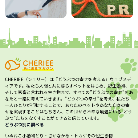
コラム
プレスリリース
CHERIEE（シェリー）
は『どうぶつの幸せを考える』ウェブメデ
ィアです。私たち人間と共に暮らすペットをはじめ、野生動物、
そして家畜と言われる生き物まで、すべての”
どうぶつの幸せ
”をあ
なたと一緒に考えていきます。”
どうぶつの幸せ
”を考え、私たち
一人ひとりが行動することで、あなたのペットやあなた自身の幸
せを実現することはもちろん、この世から不幸な境遇にいる”どう
ぶつ”たちをなくすことができると信じています。
どうぶつ別に調べる
いぬ
ねこ
小動物
とり・さかな
かめ・トカゲ
その他生き物