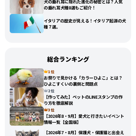
犬の垂れ耳に隠れた進化の秘密とは？人気
の垂れ耳犬種8選もご紹介！
イタリアの歴史が見える！イタリア起源の犬
種７選。
総合ランキング
1 位
お祭りで見かける「カラーひよこ」とは？
ひよこすくいの裏側と問題点
2 位
【作ってみた】ペットのLINEスタンプの作
り方を徹底解説
3 位
【2026年8・9月】愛犬と行きたいイベント
情報一覧【全国版】
【2026年7・8月】保護犬・保護猫と出会え