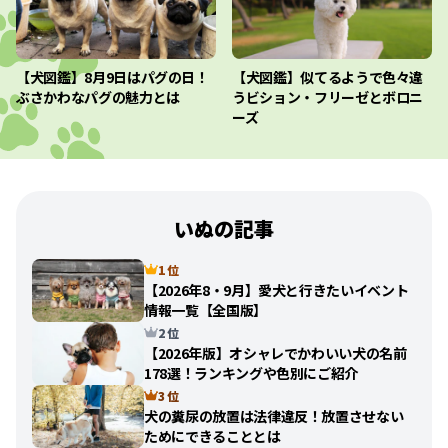
【犬図鑑】8月9日はパグの日！
【犬図鑑】似てるようで色々違
ぶさかわなパグの魅力とは
うビション・フリーゼとボロニ
ーズ
いぬの記事
1 位
【2026年8・9月】愛犬と行きたいイベント
情報一覧【全国版】
2 位
【2026年版】オシャレでかわいい犬の名前
178選！ランキングや色別にご紹介
3 位
犬の糞尿の放置は法律違反！放置させない
ためにできることとは