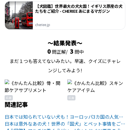
【犬図鑑】世界最大の犬大国！イギリス原産の犬
たちをご紹介 - CHERIEE あにまるマガジン
cheriee.jp
結果発表
0
3
問正解/
問中
まだ１つも答えてないみたい。早速、クイズにチャレ
ンジしてみよう!
広告
広告
関連記事
日本では知られていない犬も！ヨーロッパ3カ国の人気犬種ランキング
日本は意外なあの犬！世界の「国犬」とペット事情をご紹介