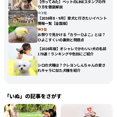
【作ってみた】ペットのLINEスタンプの作
り方を徹底解説
2 位
【2026年8・9月】愛犬と行きたいイベント
情報一覧【全国版】
3 位
お祭りで見かける「カラーひよこ」とは？
ひよこすくいの裏側と問題点
【2026年版】オシャレでかわいい犬の名前
178選！ランキングや色別にご紹介
シロの犬種は？クレヨンしんちゃんの愛さ
れキャラに似た犬種を紹介
「
いぬ
」の記事をさがす