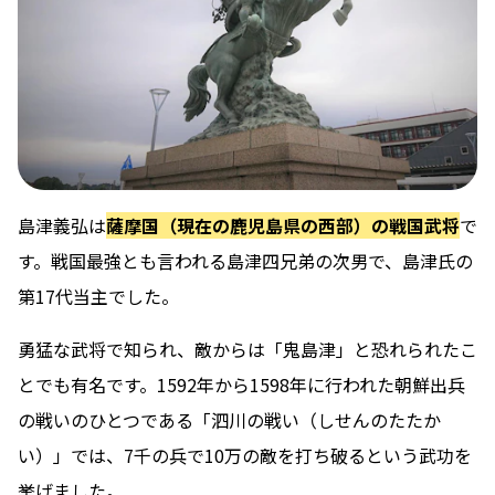
島津義弘は
薩摩国（現在の鹿児島県の西部）の戦国武将
で
す。戦国最強とも言われる島津四兄弟の次男で、島津氏の
第17代当主でした。
勇猛な武将で知られ、敵からは「鬼島津」と恐れられたこ
とでも有名です。1592年から1598年に行われた朝鮮出兵
の戦いのひとつである「泗川の戦い（しせんのたたか
い）」では、7千の兵で10万の敵を打ち破るという武功を
挙げました。