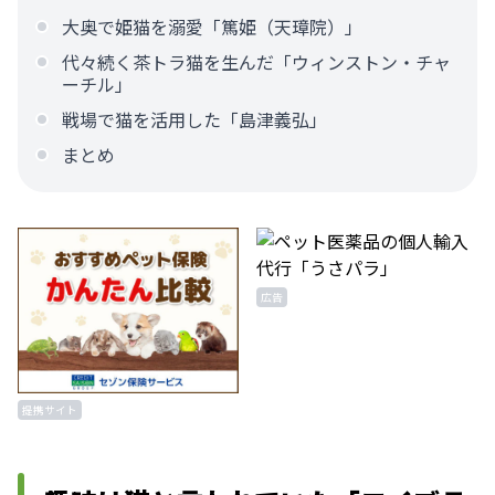
大奥で姫猫を溺愛「篤姫（天璋院）」
代々続く茶トラ猫を生んだ「ウィンストン・チャ
ーチル」
戦場で猫を活用した「島津義弘」
まとめ
広告
提携サイト