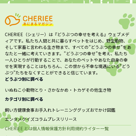
CHERIEE（シェリー）
は『どうぶつの幸せを考える』ウェブメデ
ィアです。私たち人間と共に暮らすペットをはじめ、野生動物、
そして家畜と言われる生き物まで、すべての”
どうぶつの幸せ
”をあ
なたと一緒に考えていきます。”
どうぶつの幸せ
”を考え、私たち
一人ひとりが行動することで、あなたのペットやあなた自身の幸
せを実現することはもちろん、この世から不幸な境遇にいる”どう
ぶつ”たちをなくすことができると信じています。
どうぶつ別に調べる
いぬ
ねこ
小動物
とり・さかな
かめ・トカゲ
その他生き物
カテゴリ別に調べる
飼い方
健康
食事
お手入れ
トレーニング
グッズ
おでかけ
図鑑
エンタメ
クイズ
コラム
プレスリリース
CHERIEE とは
個人情報保護方針
利用規約
ライター一覧