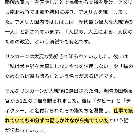
隷解放宣言」を表明しことで民衆から支持を受け、アメリ
カ南北戦争で北部を勝利に導き、アメリカを統一しまし
た。アメリカ国内ではしばしば「歴代最も偉大な大統領の
一人」と評されています。「人民の、人民による、人民の
ための政治」という演説でも有名です。
リンカーンは大変な猫好きで知られていました。彼には
「私は犬や猫を大事にしないやつを信用しない」や「猫の
ためならば道も譲る」という名言があるほどです。
そんなリンカーンが大統領に選出された時、当時の国務長
官から2匹の子猫を贈られました。彼は「タビー」と「デ
ィクシー」と名付けられたその猫たちを溺愛し、
仕事で疲
れていても30分ずつ話しかけながら撫でていた
という話
が伝わっています。