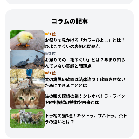
コラムの記事
1 位
お祭りで見かける「カラーひよこ」とは？
ひよこすくいの裏側と問題点
2 位
お祭りでの「亀すくい」とは？あまり知ら
れていない実態と問題点
3 位
犬の糞尿の放置は法律違反！放置させない
ためにできることとは
猫の顔の模様の謎！クレオパトラ・ライン
やM字模様の特徴や由来とは
トラ柄の猫3種！キジトラ、サバトラ、茶ト
ラの違いとは？