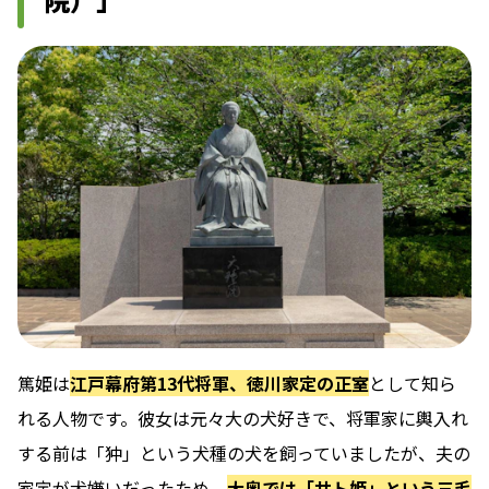
篤姫は
江戸幕府第13代将軍、徳川家定の正室
として知ら
れる人物です。彼女は元々大の犬好きで、将軍家に輿入れ
する前は「狆」という犬種の犬を飼っていましたが、夫の
家定が犬嫌いだったため、
大奥では「サト姫」という三毛