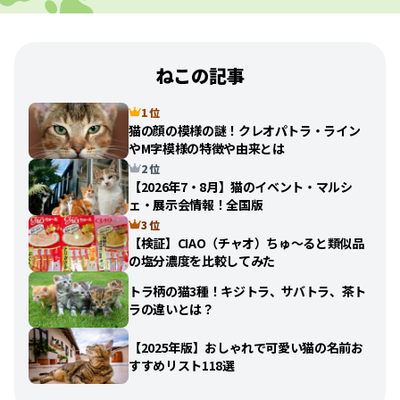
ねこの記事
1 位
猫の顔の模様の謎！クレオパトラ・ライン
やM字模様の特徴や由来とは
2 位
【2026年7・8月】猫のイベント・マルシ
ェ・展示会情報！全国版
3 位
【検証】CIAO（チャオ）ちゅ〜ると類似品
の塩分濃度を比較してみた
トラ柄の猫3種！キジトラ、サバトラ、茶ト
ラの違いとは？
【2025年版】おしゃれで可愛い猫の名前お
すすめリスト118選