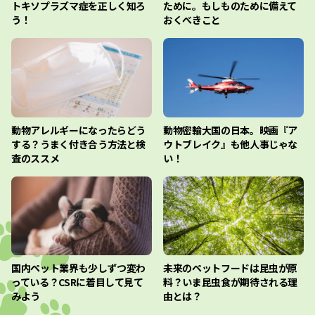
トキソプラズマ症を正しく知ろ
ために。もしものために備えて
う！
おくべきこと
動物アレルギーになったらどう
動物密輸大国の日本。映画『ア
する？うまく付き合う方法と検
ウトブレイク』も他人事じゃな
査のススメ
い！
国内ペット業界も少しずつ変わ
未来のペットフードは昆虫が原
っている？CSRに着目して見て
料？いま昆虫食が期待される理
みよう
由とは？