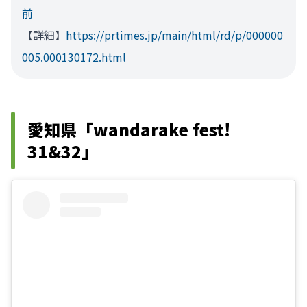
前
【詳細】
https://prtimes.jp/main/html/rd/p/000000
005.000130172.html
愛知県「wandarake fest!
31&32」