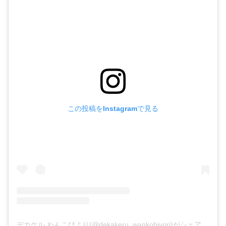
この投稿をInstagramで見る
デカケル わんこびより(@dekakeru_wankobiyori)がシェアした投稿