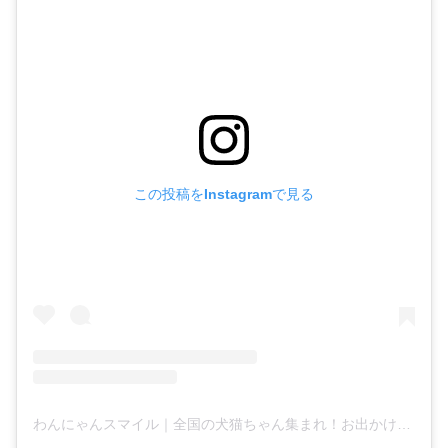
この投稿をInstagramで見る
わんにゃんスマイル｜全国の犬猫ちゃん集まれ！お出かけ・イベント・お店情報(@wannyan.smile)がシェアした投稿