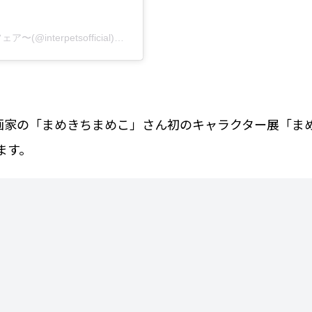
インターペット公式〜人とペットの豊かな暮らしフェア〜(@interpetsofficial)がシェアした投稿
画家の「まめきちまめこ」さん初のキャラクター展「ま
ます。