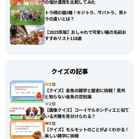
の塩分濃度を比較してみた
トラ柄の猫3種！キジトラ、サバトラ、茶ト
ラの違いとは？
【2025年版】おしゃれで可愛い猫の名前お
すすめリスト118選
クイズの記事
1 位
【クイズ】金魚の雑学と歴史に挑戦！意外
と知らない金魚の豆知識
2 位
【画像クイズ】コーイケルホンディエと似て
いる犬種を見分けられる？
3 位
【クイズ】モルモットのことがよくわかる！
楽しい雑学に挑戦