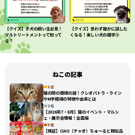
【クイズ】子犬の飼い主必見！
【クイズ】思わず誰かに話した
マルトリートメントって知って
くなる！楽しい犬の雑学③
る？
ねこの記事
1 位
猫の顔の模様の謎！クレオパトラ・ライン
やM字模様の特徴や由来とは
2 位
【2026年7・8月】猫のイベント・マルシ
ェ・展示会情報！全国版
3 位
【検証】CIAO（チャオ）ちゅ〜ると類似品