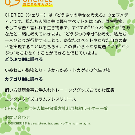
CHERIEE（シェリー）
は『どうぶつの幸せを考える』ウェブメデ
ィアです。私たち人間と共に暮らすペットをはじめ、野生動物、
そして家畜と言われる生き物まで、すべての”
どうぶつの幸せ
”をあ
なたと一緒に考えていきます。”
どうぶつの幸せ
”を考え、私たち
一人ひとりが行動することで、あなたのペットやあなた自身の幸
せを実現することはもちろん、この世から不幸な境遇にいる”どう
ぶつ”たちをなくすことができると信じています。
どうぶつ別に調べる
いぬ
ねこ
小動物
とり・さかな
かめ・トカゲ
その他生き物
カテゴリ別に調べる
飼い方
健康
食事
お手入れ
トレーニング
グッズ
おでかけ
図鑑
エンタメ
クイズ
コラム
プレスリリース
CHERIEE とは
個人情報保護方針
利用規約
ライター一覧
お問い合わせ
©
2026
CHERIEE® is a registered trademark of The
majimena, Inc.