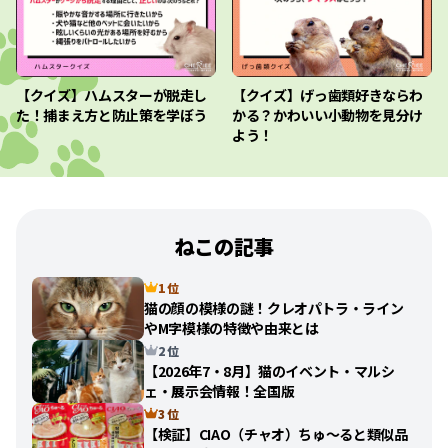
【クイズ】ハムスターが脱走し
【クイズ】げっ歯類好きならわ
た！捕まえ方と防止策を学ぼう
かる？かわいい小動物を見分け
よう！
ねこの記事
1 位
猫の顔の模様の謎！クレオパトラ・ライン
やM字模様の特徴や由来とは
2 位
【2026年7・8月】猫のイベント・マルシ
ェ・展示会情報！全国版
3 位
【検証】CIAO（チャオ）ちゅ〜ると類似品