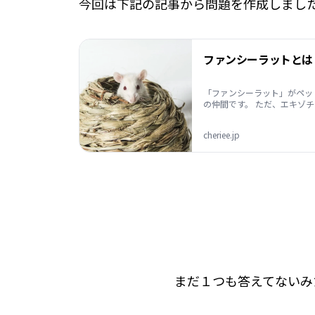
今回は下記の記事から問題を作成しまし
「ファンシーラット」がペッ
の仲間です。 ただ、エキゾ
cheriee.jp
まだ１つも答えてないみ