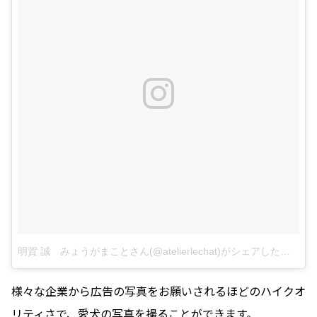
明賀 誠 みょうがまことさん(@atelierlechat)がシェアした投稿
–
1
様々な企業から広告の写真をお願いされるほどのハイクオ
リティさで、愛犬の写真を撮ることができます。