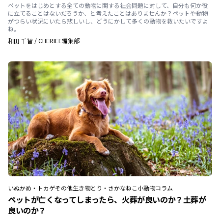
ペットをはじめとする全ての動物に関する社会問題に対して、自分も何か役
に立てることはないだろうか、と考えたことはありませんか？ペットや動物
がつらい状況にいたら悲しいし、どうにかして多くの動物を救いたいですよ
ね。
和田 千智
/
CHERIEE編集部
いぬ
かめ・トカゲ
その他生き物
とり・さかな
ねこ
小動物
コラム
ペットが亡くなってしまったら、火葬が良いのか？土葬が
良いのか？