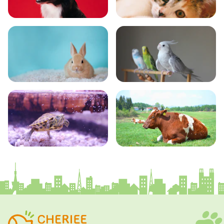
いぬ
ねこ
小動物
とり・さかな
かめ・トカゲ
その他生き物