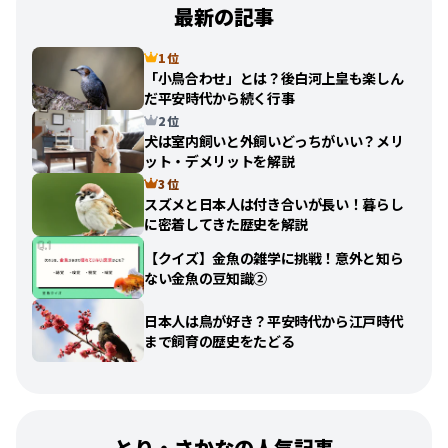
最新の記事
1 位
「小鳥合わせ」とは？後白河上皇も楽しん
だ平安時代から続く行事
2 位
犬は室内飼いと外飼いどっちがいい？メリ
ット・デメリットを解説
3 位
スズメと日本人は付き合いが長い！暮らし
に密着してきた歴史を解説
【クイズ】金魚の雑学に挑戦！意外と知ら
ない金魚の豆知識②
日本人は鳥が好き？平安時代から江戸時代
まで飼育の歴史をたどる
とり・さかなの人気記事