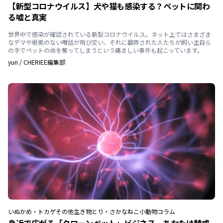
【新型コロナウイルス】犬や猫も感染する？ペットに関わ
る嘘と真実
世界中で感染が確認されている新型コロナウイルス。ネット上ではさまざま
なデマや根拠のない噂話が飛び交い、それに翻弄された人たちが飼い主自ら
の手でペットの命を奪ってしまうという痛ましい事件も起こっています。
yuri
/
CHERIEE編集部
いぬ
かめ・トカゲ
その他生き物
とり・さかな
ねこ
小動物
コラム