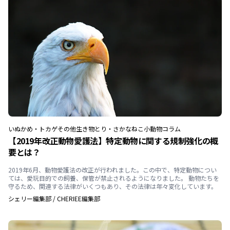
いぬ
かめ・トカゲ
その他生き物
とり・さかな
ねこ
小動物
コラム
【2019年改正動物愛護法】特定動物に関する規制強化の概
要とは？
2019年6月、動物愛護法の改正が行われました。この中で、特定動物につい
ては、愛玩目的での飼養、保管が禁止されるようになりました。 動物たちを
守るため、関連する法律がいくつもあり、その法律は年々変化しています。
シェリー編集部
/
CHERIEE編集部