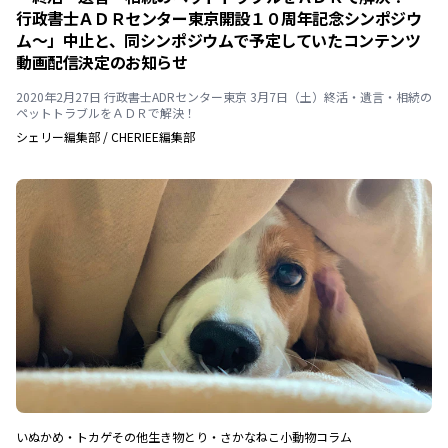
行政書士ＡＤＲセンター東京開設１０周年記念シンポジウ
ム～」中止と、同シンポジウムで予定していたコンテンツ
動画配信決定のお知らせ
2020年2月27日 行政書士ADRセンター東京 3月7日（土）終活・遺言・相続の
ペットトラブルをＡＤＲで解決！
シェリー編集部
/
CHERIEE編集部
いぬ
かめ・トカゲ
その他生き物
とり・さかな
ねこ
小動物
コラム