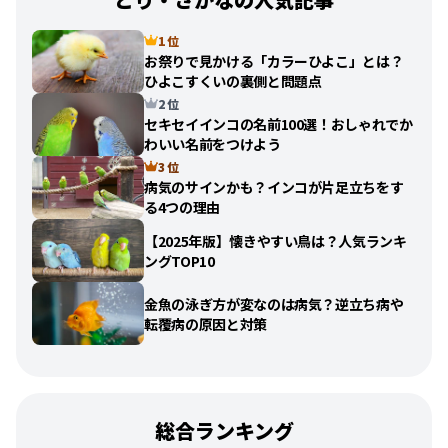
1 位
お祭りで見かける「カラーひよこ」とは？
ひよこすくいの裏側と問題点
2 位
セキセイインコの名前100選！おしゃれでか
わいい名前をつけよう
3 位
病気のサインかも？インコが片足立ちをす
る4つの理由
【2025年版】懐きやすい鳥は？人気ランキ
ングTOP10
金魚の泳ぎ方が変なのは病気？逆立ち病や
転覆病の原因と対策
総合ランキング