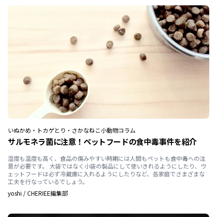
いぬ
かめ・トカゲ
とり・さかな
ねこ
小動物
コラム
サルモネラ菌に注意！ペットフードの食中毒事件を紹介
湿度も温度も高く、食品の傷みやすい時期には人間もペットも食中毒への注
意が必要です。 大袋ではなく小袋の製品にして使いきれるようにしたり、ウ
ェットフードは必ず冷蔵庫に入れるようにしたりなど、各家庭でさまざまな
工夫を行なっているでしょう。
yoshi
/
CHERIEE編集部