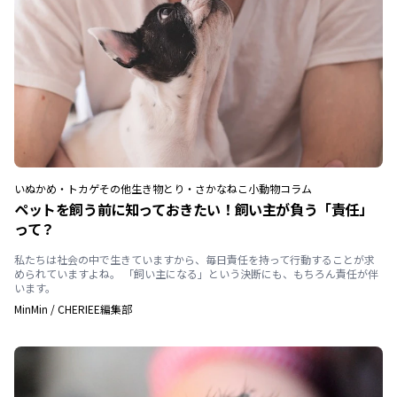
いぬ
かめ・トカゲ
その他生き物
とり・さかな
ねこ
小動物
コラム
ペットを飼う前に知っておきたい！飼い主が負う「責任」
って？
私たちは社会の中で生きていますから、毎日責任を持って行動することが求
められていますよね。 「飼い主になる」という決断にも、もちろん責任が伴
います。
MinMin
/
CHERIEE編集部