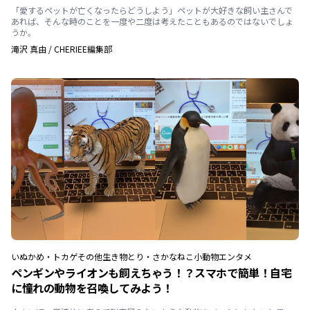
「愛するペットが亡くなったらどうしよう」ペットが大好きな飼い主さんで
あれば、そんな時のことを一度や二度は考えたこともあるのではないでしょ
うか。
滝沢 真由
/
CHERIEE編集部
いぬ
かめ・トカゲ
その他生き物
とり・さかな
ねこ
小動物
エンタメ
ペンギンやライオンも飼えちゃう！？スマホで簡単！自宅
に憧れの動物を召喚してみよう！