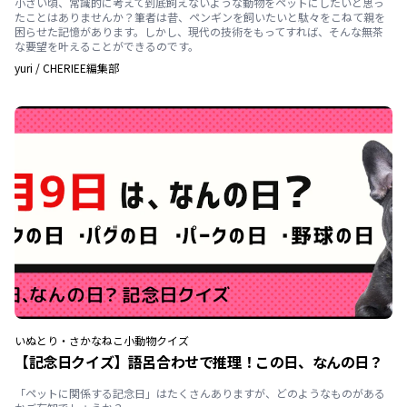
小さい頃、常識的に考えて到底飼えないような動物をペットにしたいと思っ
たことはありませんか？筆者は昔、ペンギンを飼いたいと駄々をこねて親を
困らせた記憶があります。しかし、現代の技術をもってすれば、そんな無茶
な要望を叶えることができるのです。
yuri
/
CHERIEE編集部
いぬ
とり・さかな
ねこ
小動物
クイズ
【記念日クイズ】語呂合わせで推理！この日、なんの日？
「ペットに関係する記念日」はたくさんありますが、どのようなものがある