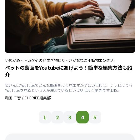
いぬ
かめ・トカゲ
その他生き物
とり・さかな
ねこ
小動物
エンタメ
ペットの動画をYoutubeにあげよう！簡単な編集方法も紹
介
皆さんはYouTubeでどんな動画をよく見ますか？若い世代は、テレビよりも
YouTubeを見るという人が増えているという話はよく聞きますよね。
和田 千智
/
CHERIEE編集部
1
2
3
4
5