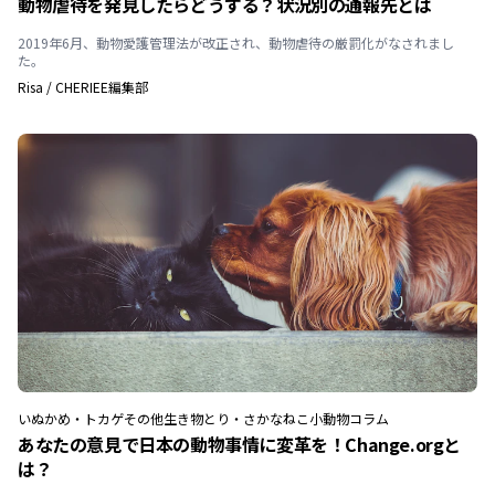
動物虐待を発見したらどうする？状況別の通報先とは
2019年6月、動物愛護管理法が改正され、動物虐待の厳罰化がなされまし
た。
Risa
/
CHERIEE編集部
いぬ
かめ・トカゲ
その他生き物
とり・さかな
ねこ
小動物
コラム
あなたの意見で日本の動物事情に変革を！Change.orgと
は？