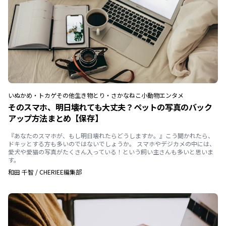
いぬ
かめ・トカゲ
その他生き物
とり・さかな
ねこ
小動物
エンタメ
そのスマホ、明日壊れても大丈夫？ペットの写真のバック
アップ方法まとめ【保存】
『あなたのスマホが、もし明日壊れたらどうしますか。』こう聞かれたら、
ドキッとする方も多いのではないでしょうか。 スマホやデジカメの中には、
愛犬や愛猫の写真がたくさん入っている！という飼い主さんも多いと思いま
す。
和田 千智
/
CHERIEE編集部