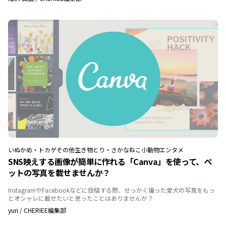
いぬ
かめ・トカゲ
その他生き物
とり・さかな
ねこ
小動物
エンタメ
SNS映えする画像が簡単に作れる「Canva」を使って、ペ
ットの写真を載せませんか？
InstagramやFacebookなどに投稿する際、せっかく撮った愛犬の写真をもっ
とオシャレに載せたいと思ったことはありませんか？
yuri
/
CHERIEE編集部