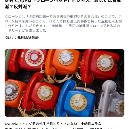
身近で広がる「クローンペット」ビジネス。あなたは賛成
派？反対派？
クローンとは「遺伝的に同一である個体や細胞やその集合体」のことで、ク
ローン技術を用いることで、ほとんど同じ遺伝的特徴を持った生物を人工的
に作り出すことができます。 1996年、世界初の哺乳類クローンである羊の
「ドリー」が誕生しました。
Risa
/
CHERIEE編集部
いぬ
かめ・トカゲ
その他生き物
とり・さかな
ねこ
小動物
コラム