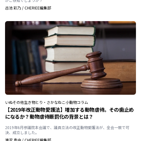
かご存知でしょうか？
古池 彩乃
/
CHERIEE編集部
いぬ
その他生き物
とり・さかな
ねこ
小動物
コラム
【2019年改正動物愛護法】増加する動物虐待。その歯止め
になるか？動物虐待厳罰化の背景とは？
2019年6月参議院本会議で、議員立法の改正動物愛護法が、全会一致で可
決、成立しました。
滝沢 真由
/
CHERIEE編集部