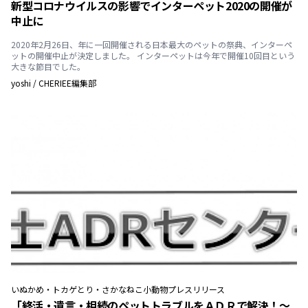
新型コロナウイルスの影響でインターペット2020の開催が
中止に
2020年2月26日、年に一回開催される日本最大のペットの祭典、インターペ
ットの開催中止が決定しました。 インターペットは今年で開催10回目という
大きな節目でした。
yoshi
/
CHERIEE編集部
いぬ
かめ・トカゲ
とり・さかな
ねこ
小動物
プレスリリース
「終活・遺言・相続のペットトラブルをＡＤＲで解決！～