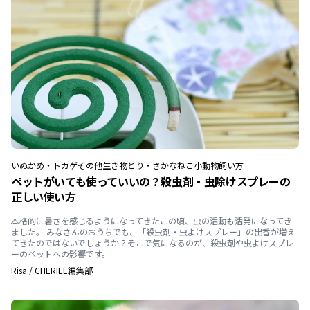
いぬ
かめ・トカゲ
その他生き物
とり・さかな
ねこ
小動物
飼い方
ペットがいても使っていいの？殺虫剤・虫除けスプレーの
正しい使い方
本格的に暑さを感じるようになってきたこの頃、虫の活動も活発になってき
ました。 みなさんのおうちでも、「殺虫剤・虫よけスプレー」の出番が増え
てきたのではないでしょうか？そこで気になるのが、殺虫剤や虫よけスプレ
ーのペットへの影響です。
Risa
/
CHERIEE編集部