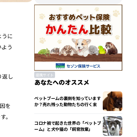
ように
いよう
り返し
提携サイト
あなたへのオススメ
ペットブームの裏側を知っています
か？売れ残った動物たちの行く末
因を
です。
コロナ禍で起きた世界の「ペットブ
ーム」と犬や猫の「飼育放棄」