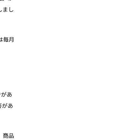
しまし
は毎月
告があ
答があ
、商品