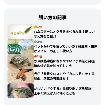
飼い方の記事
1 位
ハムスターはオクラを食べられる！正しい
与え方をご紹介
2 位
ペットがいても使っていいの？殺虫剤・虫除
けスプレーの正しい使い方
3 位
カメは熱中症になりやすい？予防法と発症
時の対処法を知っておこう
犬が「前足クロス」や「カエル足」をする
理由。病気の可能性も？
かわいい『うずら』性格や飼い方を解説！
上手く飼えば人に懐くことも