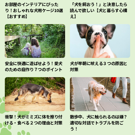
お部屋のインテリアにぴった
「犬を飼おう！」と決意したら
り！おしゃれな犬用ケージ10選
読んで欲しい【犬と暮らす心構
【おすすめ】
え】
安全に快適に遊ばせよう！愛犬
犬が早朝に吠える３つの原因と
のための庭作り７つのポイント
対策
衝撃！犬がミミズに体を擦り付
散歩中、犬に触られるのは嫌？
ける・食べる２つの理由と対策
適切な対話でトラブルを防ご
う！