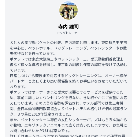
寺内 雄司
ドッグトレーナー
犬と人の学び場ポケットの代表、寺内雄司と申します。東京都八王子市
を中心に、ペットホテル、ドッグトレーニング、ペットシッターやお散
歩代行などを行っています。
ポケットでは家庭犬訓練士やペットシッター士、愛玩動物飼養管理士一
級など様々な資格を修得し、東京都の訓練と保管の認可を受けて活動し
ています。
日常しつけから競技まで対応するドッグトレーニングは、オーナー様が
パートナーと楽しくより良い関係性を築くお手伝いをさせていただいて
おります。
ポケットではオーナーさまと愛犬が必要とするサービスを提供するた
め、事前に詳しいカウンセリングを行ない、きめ細やかにご要望にお応
えしています。そのような姿勢も評価され、ホテル部門では第三者機
関、全日本動物専門教育協会よりペットホテルの格付け評価の最高ラン
ク、３つ星に2019年認定されました。
また、ペットシッターは専任の女性シッター士が、犬はもちろん猫から
小動物、エキゾチックアニマルまで広く対応いたしますので、お気軽に
お問い合わせいただければ幸いです。
詳しくはホームページ
https://www.pocket2018.com
にてご確認お願