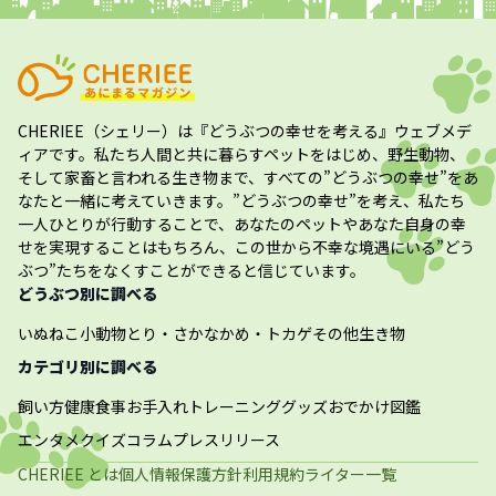
CHERIEE（シェリー）
は『どうぶつの幸せを考える』ウェブメデ
ィアです。私たち人間と共に暮らすペットをはじめ、野生動物、
そして家畜と言われる生き物まで、すべての”
どうぶつの幸せ
”をあ
なたと一緒に考えていきます。”
どうぶつの幸せ
”を考え、私たち
一人ひとりが行動することで、あなたのペットやあなた自身の幸
せを実現することはもちろん、この世から不幸な境遇にいる”どう
ぶつ”たちをなくすことができると信じています。
どうぶつ別に調べる
いぬ
ねこ
小動物
とり・さかな
かめ・トカゲ
その他生き物
カテゴリ別に調べる
飼い方
健康
食事
お手入れ
トレーニング
グッズ
おでかけ
図鑑
エンタメ
クイズ
コラム
プレスリリース
CHERIEE とは
個人情報保護方針
利用規約
ライター一覧