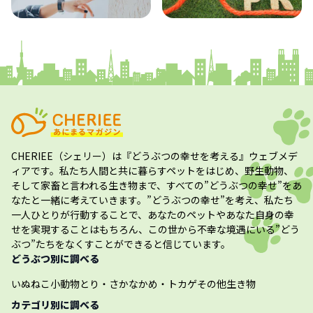
コラム
プレスリリース
CHERIEE（シェリー）
は『どうぶつの幸せを考える』ウェブメデ
ィアです。私たち人間と共に暮らすペットをはじめ、野生動物、
そして家畜と言われる生き物まで、すべての”
どうぶつの幸せ
”をあ
なたと一緒に考えていきます。”
どうぶつの幸せ
”を考え、私たち
一人ひとりが行動することで、あなたのペットやあなた自身の幸
せを実現することはもちろん、この世から不幸な境遇にいる”どう
ぶつ”たちをなくすことができると信じています。
どうぶつ別に調べる
いぬ
ねこ
小動物
とり・さかな
かめ・トカゲ
その他生き物
カテゴリ別に調べる