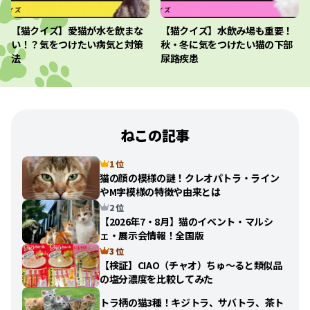
【猫クイズ】愛猫が水を飲まな
【猫クイズ】水飲み場も重要！
い！？気をつけたい病気と対策
秋・冬に気をつけたい猫の下部
法
尿路疾患
ねこの記事
1 位
猫の顔の模様の謎！クレオパトラ・ライン
やM字模様の特徴や由来とは
2 位
【2026年7・8月】猫のイベント・マルシ
ェ・展示会情報！全国版
3 位
【検証】CIAO（チャオ）ちゅ〜ると類似品
の塩分濃度を比較してみた
トラ柄の猫3種！キジトラ、サバトラ、茶ト