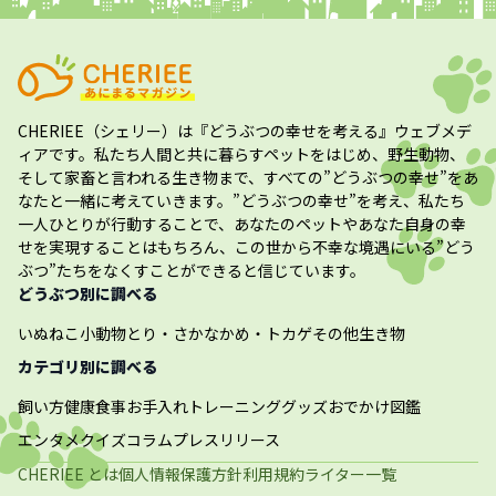
CHERIEE（シェリー）
は『どうぶつの幸せを考える』ウェブメデ
ィアです。私たち人間と共に暮らすペットをはじめ、野生動物、
そして家畜と言われる生き物まで、すべての”
どうぶつの幸せ
”をあ
なたと一緒に考えていきます。”
どうぶつの幸せ
”を考え、私たち
一人ひとりが行動することで、あなたのペットやあなた自身の幸
せを実現することはもちろん、この世から不幸な境遇にいる”どう
ぶつ”たちをなくすことができると信じています。
どうぶつ別に調べる
いぬ
ねこ
小動物
とり・さかな
かめ・トカゲ
その他生き物
カテゴリ別に調べる
飼い方
健康
食事
お手入れ
トレーニング
グッズ
おでかけ
図鑑
エンタメ
クイズ
コラム
プレスリリース
CHERIEE とは
個人情報保護方針
利用規約
ライター一覧