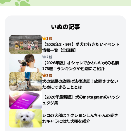
いぬの記事
1 位
【2026年8・9月】愛犬と行きたいイベント
情報一覧【全国版】
2 位
【2026年版】オシャレでかわいい犬の名前
178選！ランキングや色別にご紹介
3 位
犬の糞尿の放置は法律違反！放置させない
ためにできることとは
【2026年最新版】犬のInstagramのハッシ
ュタグ集
シロの犬種は？クレヨンしんちゃんの愛さ
れキャラに似た犬種を紹介