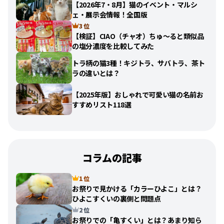
【2026年7・8月】猫のイベント・マルシ
ェ・展示会情報！全国版
3 位
【検証】CIAO（チャオ）ちゅ〜ると類似品
の塩分濃度を比較してみた
トラ柄の猫3種！キジトラ、サバトラ、茶ト
ラの違いとは？
【2025年版】おしゃれで可愛い猫の名前お
すすめリスト118選
コラムの記事
1 位
お祭りで見かける「カラーひよこ」とは？
ひよこすくいの裏側と問題点
2 位
お祭りでの「亀すくい」とは？あまり知ら