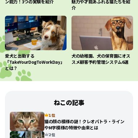
ン能力！3つの実験を紹介
魅力や才能あふれる猫たちを紹
介
愛犬と出勤する
犬の幼稚園、犬の保育園にオス
「TakeYourDogToWorkDay」
スメ顧客予約管理システム6選
とは？
ねこの記事
1 位
猫の顔の模様の謎！クレオパトラ・ライン
やM字模様の特徴や由来とは
2 位