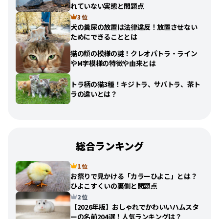
れていない実態と問題点
3 位
犬の糞尿の放置は法律違反！放置させない
ためにできることとは
猫の顔の模様の謎！クレオパトラ・ライン
やM字模様の特徴や由来とは
トラ柄の猫3種！キジトラ、サバトラ、茶ト
ラの違いとは？
総合ランキング
1 位
お祭りで見かける「カラーひよこ」とは？
ひよこすくいの裏側と問題点
2 位
【2026年版】おしゃれでかわいいハムスタ
ーの名前204選！人気ランキングは？