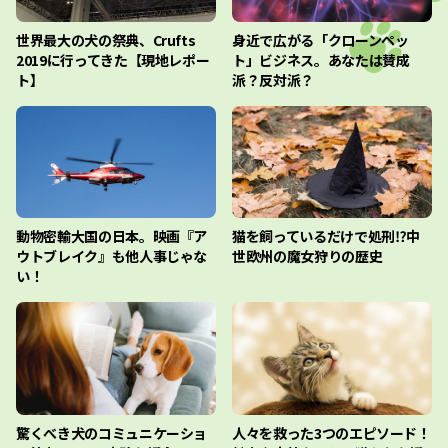
世界最大の犬の祭典、Crufts
身近で広がる「クローンペッ
2019に行ってきた【現地レポー
ト」ビジネス。あなたは賛成
ト】
派？反対派？
動物密輸大国の日本。映画『ア
猫を飼っているだけで処刑⁉︎中
ウトブレイク』も他人事じゃな
世欧州の魔女狩りの歴史
い！
驚くべき犬のコミュニケーショ
人々を救った3つのエピソード！