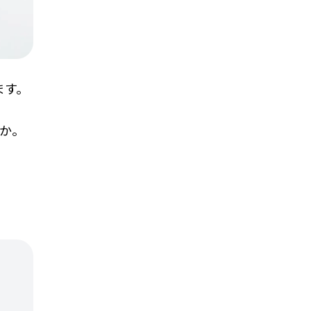
ます。
か。
、
ま