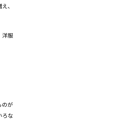
増え、
、洋服
ものが
いろな