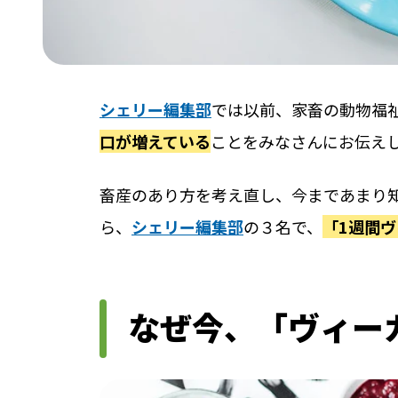
シェリー編集部
では以前、家畜の動物福
口が増えている
ことをみなさんにお伝え
畜産のあり方を考え直し、今まであまり
ら、
シェリー編集部
の３名で、
「1週間
なぜ今、「ヴィー