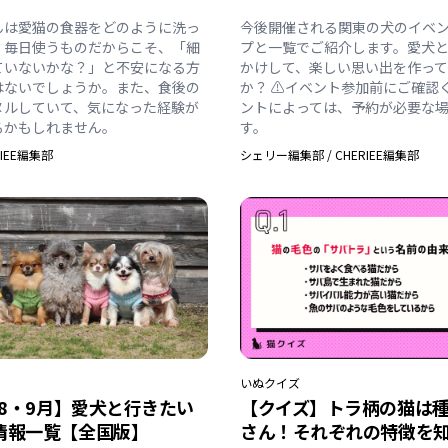
んは愛猫の食器をどのように洗っ
今後開催される関東の犬のイベ
？毎日使うものだからこそ、「細
プと一覧でご紹介します。愛犬
ていないかな？」と不安になる方
かけして、楽しい思い出を作っ
はないでしょうか。また、食後の
か？ ⚠️イベント参加前にご確認
ヌルしていて、気になった経験が
ントによっては、予約が必要な
るかもしれません。
す。
RIEE編集部
シェリー編集部
/
CHERIEE編集部
いぬ
クイズ
年8・9月】愛犬と行きたい
【クイズ】トラ柄の猫は
情報一覧【全国版】
さん！それぞれの特徴を