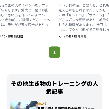
れる全国の犬のイベントを、マッ
「トラ柄の猫」と聞くと、どれ
ご紹介します。愛犬と一緒にお出
見えるかもしれません。しかし
楽しい思い出を作ってみません
には「キジトラ」「サバトラ」
ベント参加前にご確認ください イベ
どさまざまな種類があり、毛色
ては、予約が必要な場合がありま
れぞれ特徴があります。 今回は
についてクイズ形式でご紹介し
部
/
CHERIEE編集部
yuri
/
CHERIEE編集部
1
その他生き物のトレーニングの人
気記事
1 位
世界で増える畜産動物の楽園「ファー