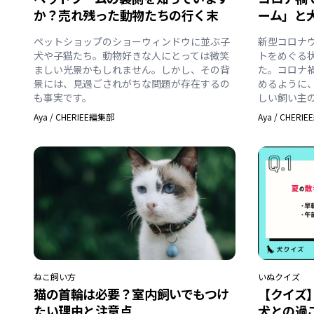
か？売れ残った動物たちの行く末
ーム」と
ペットショップのショーウィンドウに並ぶ子
新型コロナ
犬や子猫たち。動物好きな人にとっては微笑
トをめぐる
ましい光景かもしれません。しかし、その背
た。コロナ
景には、見過ごされがちな問題が存在するの
めるように
も事実です。
しい飼い主
Aya
/
CHERIEE編集部
Aya
/
CHERI
ねこ
飼い方
いぬ
クイズ
猫の首輪は必要？室内飼いでもつけ
【クイズ
たい理由と注意点
犬との過