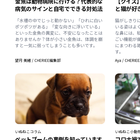
金魚は動物病院に行ける？代表的な
【クイズ
病気のサインと自宅でできる対処法
と猫が好
「水槽の中でじっと動かない」「ひれに白い
猫がしきり
ポツポツがある」「変な向きに浮いている」
いる姿はよ
といった金魚の異変に、不安になったことは
な鼻には、
ありませんか？体が小さい金魚は、体調を崩
ごい機能が
すと一気に弱ってしまうことも多いです。
にまつわる
す。
望月 美緒
/
CHERIEE編集部
Aya
/
CHERI
いぬ
ねこ
コラム
いぬ
ねこ
小動
ペットブームの裏側を知っています
コロナ禍