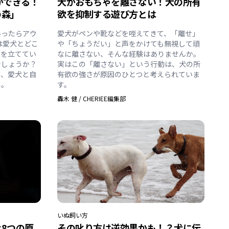
ができる！
犬がおもちゃを離さない！犬の所有
の森」
欲を抑制する遊び方とは
いったらアウ
愛犬がペンや靴などを咥えてきて、「離せ」
は愛犬とどこ
や「ちょうだい」と声をかけても無視して頑
定を立ててい
なに離さない、そんな経験はありませんか。
でしょうか？
実はこの「離さない」という行動は、犬の所
が、愛犬と自
有欲の強さが原因のひとつと考えられていま
」。
す。
轟木 健
/
CHERIEE編集部
いぬ
飼い方
8つの原
その叱り方は逆効果かも！？犬に伝