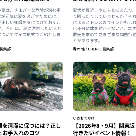
い夏は、さまざまな危険が潜む季
愛犬が最近、やたらと吠えたり
犬が元気に夏を過ごすためには、
り回ったりしていませんか？そ
が正しい知識を身につけておくこ
によるストレスのサインかもしれ
す。 今回は、夏に注意したい犬と
は十分に体を動かせないと、エ
についてクイズ形式でご紹介しま
散先を求めてさまざまな問題行
とがあります。
EE編集部
轟木 健
/
CHERIEE編集部
いぬ
おでかけ
器を清潔に保つには？正し
【2026年8・9月】関東
とお手入れのコツ
行きたいイベント情報！