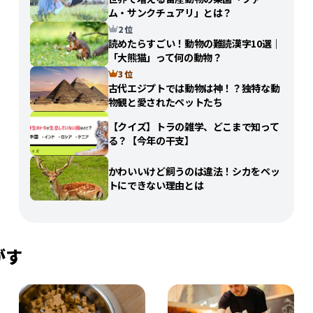
ム・サンクチュアリ」とは？
2 位
読めたらすごい！動物の難読漢字10選｜
「大熊猫」って何の動物？
3 位
古代エジプトでは動物は神！？独特な動
物観と愛されたペットたち
【クイズ】トラの雑学、どこまで知って
る？【今年の干支】
かわいいけど飼うのは違法！シカをペッ
トにできない理由とは
がす