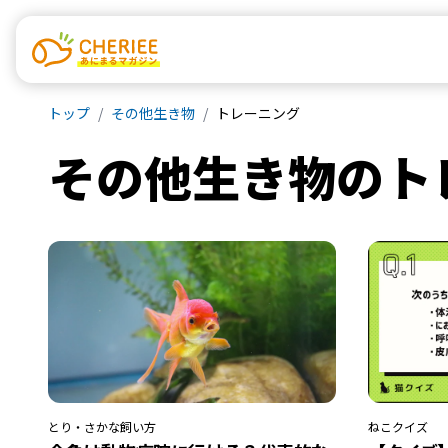
トップ
その他生き物
トレーニング
その他生き物
の
ト
とり・さかな
飼い方
ねこ
クイズ