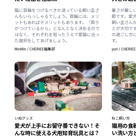
猫に首輪をつけるべきか迷っている飼い主さ
暑さが厳し
んもいらっしゃるでしょう。首輪には、メリ
節です。愛
ットもあればデメリットもあります。「周り
飼い主さん
がつけているから」となんとなく決めるので
とが大切で
はなく、それぞれを知ったうえで愛猫に合っ
の過ごし方
た選択をしてあげましょう。
す。
MinMin
/
CHERIEE編集部
yuri
/
CHERI
いぬ
グッズ
ねこ
飼い方
愛犬が上手にお留守番できない！そ
猫用の食
んな時に使える犬用知育玩具とは？
い洗い方