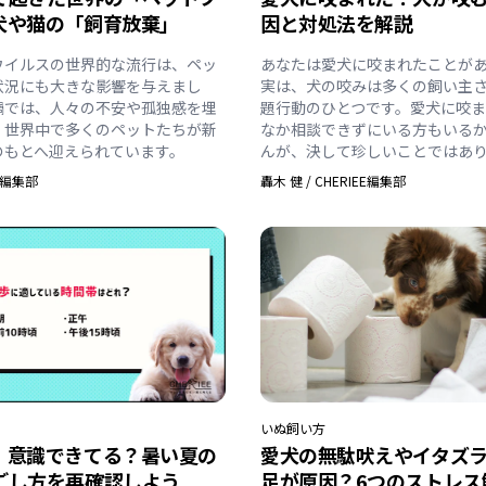
犬や猫の「飼育放棄」
因と対処法を解説
ウイルスの世界的な流行は、ペッ
あなたは愛犬に咬まれたことが
状況にも大きな影響を与えまし
実は、犬の咬みは多くの飼い主
禍では、人々の不安や孤独感を埋
題行動のひとつです。愛犬に咬
、世界中で多くのペットたちが新
なか相談できずにいる方もいる
のもとへ迎えられています。
んが、決して珍しいことではあ
EE編集部
轟木 健
/
CHERIEE編集部
いぬ
飼い方
】意識できてる？暑い夏の
愛犬の無駄吠えやイタズ
ごし方を再確認しよう
足が原因？6つのストレス