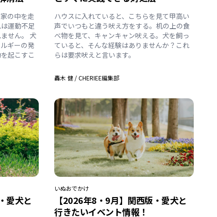
、家の中を走
ハウスに入れていると、こちらを見て甲高い
れは運動不足
声でいつもと違う吠え方をする。机の上の食
ません。 犬
べ物を見て、キャンキャン吠える。犬を飼っ
ネルギーの発
ていると、そんな経験はありませんか？これ
動を起こすこ
らは要求吠えと言います。
轟木 健
/
CHERIEE編集部
いぬ
おでかけ
版・愛犬と
【2026年8・9月】関西版・愛犬と
行きたいイベント情報！