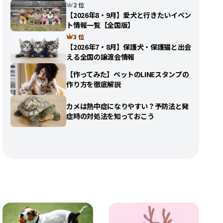
2 位
【2026年8・9月】愛犬と行きたいイベン
ト情報一覧【全国版】
3 位
【2026年7・8月】保護犬・保護猫と出会
える全国の譲渡会情報
【作ってみた】ペットのLINEスタンプの
作り方を徹底解説
カメは熱中症になりやすい？予防法と発
症時の対処法を知っておこう