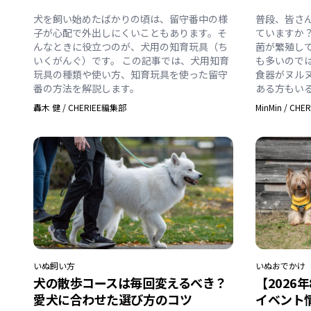
犬を飼い始めたばかりの頃は、留守番中の様
普段、皆さ
子が心配で外出しにくいこともあります。そ
ていますか
んなときに役立つのが、犬用の知育玩具（ち
菌が繁殖し
いくがんぐ）です。 この記事では、犬用知育
も多いので
玩具の種類や使い方、知育玩具を使った留守
食器がヌル
番の方法を解説します。
ある方もい
轟木 健
/
CHERIEE編集部
MinMin
/
CHE
いぬ
飼い方
いぬ
おでかけ
犬の散歩コースは毎回変えるべき？
【2026
愛犬に合わせた選び方のコツ
イベント