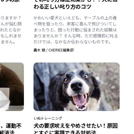
わる正しい叱り方のコツ
ありますか？
かわいい愛犬といえども、テーブルの上の食
さんが悩む問
べ物を狙ったり、来客に喜んで飛びついてし
まれたとなか
まったりと、困った行動に悩まされた経験は
かもしれませ
ありませんか？ そんな時、ただ感情的に叱る
りません。
だけでは、なかなか伝わらないものです。
轟木 健
/
CHERIEE編集部
いぬ
トレーニング
ラ、運動不
犬の要求吠えをやめさせたい！原因
解消法
とすぐに実践できる対処法