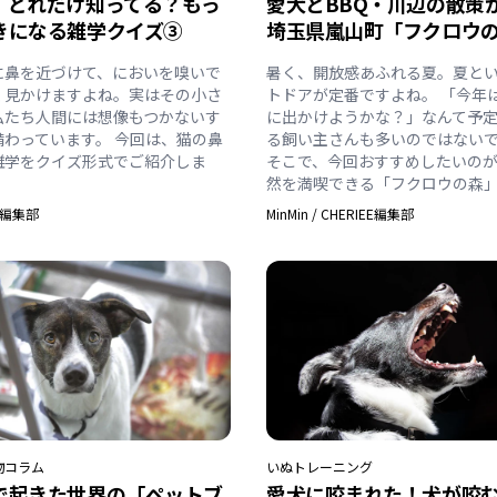
】どれだけ知ってる？もっ
愛犬とBBQ・川辺の散策
きになる雑学クイズ③
埼玉県嵐山町「フクロウ
に鼻を近づけて、においを嗅いで
暑く、開放感あふれる夏。夏と
く見かけますよね。実はその小さ
トドアが定番ですよね。 「今年
私たち人間には想像もつかないす
に出かけようかな？」なんて予
備わっています。 今回は、猫の鼻
る飼い主さんも多いのではない
雑学をクイズ形式でご紹介しま
そこで、今回おすすめしたいの
然を満喫できる「フクロウの森
EE編集部
MinMin
/
CHERIEE編集部
物
コラム
いぬ
トレーニング
で起きた世界の「ペットブ
愛犬に咬まれた！犬が咬む