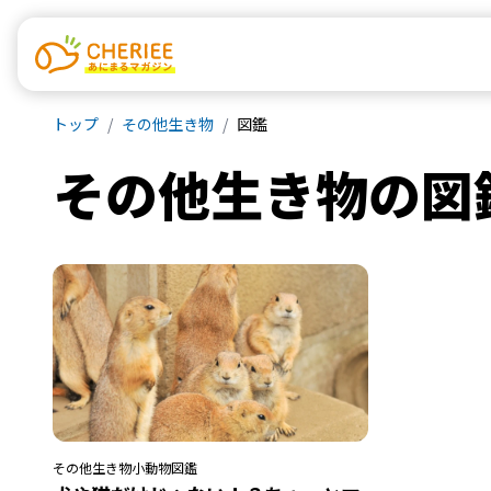
トップ
その他生き物
図鑑
その他生き物
の
図
その他生き物
小動物
図鑑