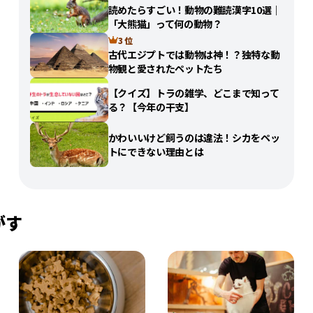
読めたらすごい！動物の難読漢字10選｜
「大熊猫」って何の動物？
3 位
古代エジプトでは動物は神！？独特な動
物観と愛されたペットたち
【クイズ】トラの雑学、どこまで知って
る？【今年の干支】
かわいいけど飼うのは違法！シカをペッ
トにできない理由とは
がす