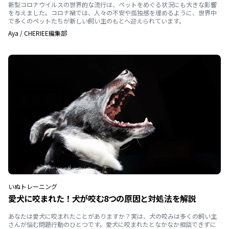
新型コロナウイルスの世界的な流行は、ペットをめぐる状況にも大きな影響
を与えました。コロナ禍では、人々の不安や孤独感を埋めるように、世界中
で多くのペットたちが新しい飼い主のもとへ迎えられています。
Aya
/
CHERIEE編集部
いぬ
トレーニング
愛犬に咬まれた！犬が咬む8つの原因と対処法を解説
あなたは愛犬に咬まれたことがありますか？実は、犬の咬みは多くの飼い主
さんが悩む問題行動のひとつです。愛犬に咬まれたとなかなか相談できずに