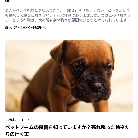
愛犬がペンや靴などを咥えてきて、「離せ」や「ちょうだい」と声をかけて
も無視して頑なに離さない、そんな経験はありませんか。実はこの「離さな
い」という行動は、犬の所有欲の強さが原因のひとつと考えられています。
轟木 健
/
CHERIEE編集部
いぬ
ねこ
コラム
ペットブームの裏側を知っていますか？売れ残った動物た
ちの行く末