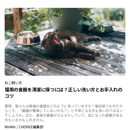
ねこ
飼い方
猫用の食器を清潔に保つには？正しい洗い方とお手入れの
コツ
普段、皆さんは愛猫の食器をどのように洗っていますか？毎日使うものだか
らこそ、「細菌が繁殖していないかな？」と不安になる方も多いのではない
でしょうか。また、食後の食器がヌルヌルしていて、気になった経験がある
方もいるかもしれません。
MinMin
/
CHERIEE編集部