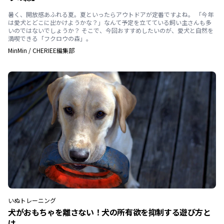
暑く、開放感あふれる夏。夏といったらアウトドアが定番ですよね。 「今年
は愛犬とどこに出かけようかな？」なんて予定を立てている飼い主さんも多
いのではないでしょうか？ そこで、今回おすすめしたいのが、愛犬と自然を
満喫できる「フクロウの森」。
MinMin
/
CHERIEE編集部
いぬ
トレーニング
犬がおもちゃを離さない！犬の所有欲を抑制する遊び方と
は