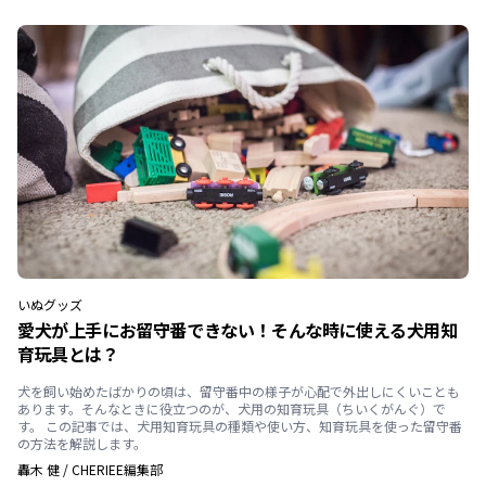
いぬ
グッズ
愛犬が上手にお留守番できない！そんな時に使える犬用知
育玩具とは？
犬を飼い始めたばかりの頃は、留守番中の様子が心配で外出しにくいことも
あります。そんなときに役立つのが、犬用の知育玩具（ちいくがんぐ）で
す。 この記事では、犬用知育玩具の種類や使い方、知育玩具を使った留守番
の方法を解説します。
轟木 健
/
CHERIEE編集部