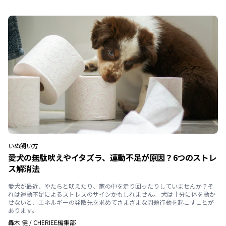
いぬ
飼い方
愛犬の無駄吠えやイタズラ、運動不足が原因？6つのストレ
ス解消法
愛犬が最近、やたらと吠えたり、家の中を走り回ったりしていませんか？そ
れは運動不足によるストレスのサインかもしれません。 犬は十分に体を動か
せないと、エネルギーの発散先を求めてさまざまな問題行動を起こすことが
あります。
轟木 健
/
CHERIEE編集部