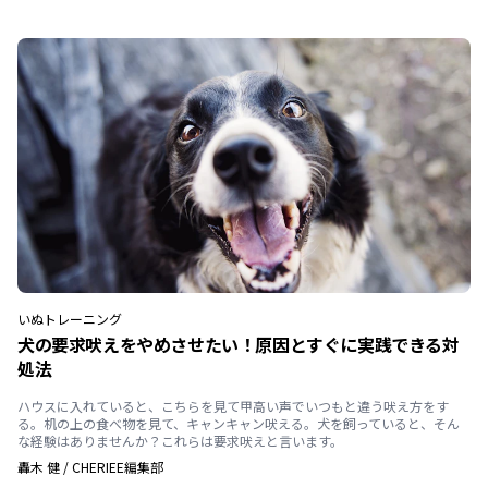
いぬ
トレーニング
犬の要求吠えをやめさせたい！原因とすぐに実践できる対
処法
ハウスに入れていると、こちらを見て甲高い声でいつもと違う吠え方をす
る。机の上の食べ物を見て、キャンキャン吠える。犬を飼っていると、そん
な経験はありませんか？これらは要求吠えと言います。
轟木 健
/
CHERIEE編集部