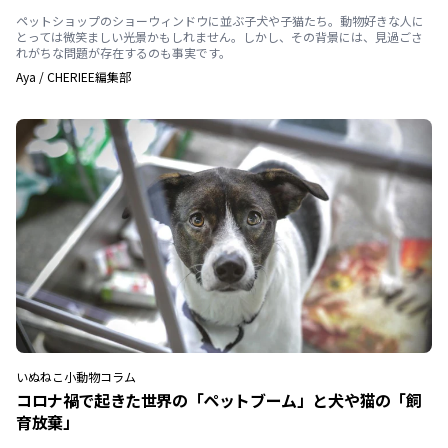
ペットショップのショーウィンドウに並ぶ子犬や子猫たち。動物好きな人に
とっては微笑ましい光景かもしれません。しかし、その背景には、見過ごさ
れがちな問題が存在するのも事実です。
Aya
/
CHERIEE編集部
いぬ
ねこ
小動物
コラム
コロナ禍で起きた世界の「ペットブーム」と犬や猫の「飼
育放棄」