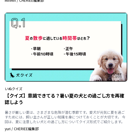
MinMin
/
CHERIEE編集部
いぬ
クイズ
【クイズ】意識できてる？暑い夏の犬との過ごし方を再確
認しよう
暑さが厳しい夏は、さまざまな危険が潜む季節です。愛犬が元気に夏を過ご
すためには、飼い主さんが正しい知識を身につけておくことが大切です。 今
回は、夏に注意したい犬との過ごし方についてクイズ形式でご紹介します。
yuri
/
CHERIEE編集部