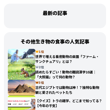
最新の記事
その他生き物の食事の人気記事
1 位
世界で増える畜産動物の楽園「ファーム・
サンクチュアリ」とは？
2 位
読めたらすごい！動物の難読漢字10選｜
「大熊猫」って何の動物？
3 位
古代エジプトでは動物は神！？独特な動物
観と愛されたペットたち
【クイズ】トラの雑学、どこまで知ってる？
【今年の干支】