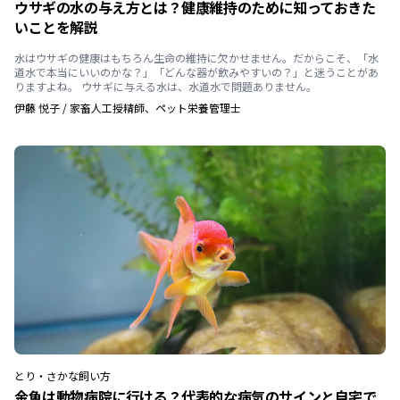
ウサギの水の与え方とは？健康維持のために知っておきた
いことを解説
水はウサギの健康はもちろん生命の維持に欠かせません。だからこそ、「水
道水で本当にいいのかな？」「どんな器が飲みやすいの？」と迷うことがあ
りますよね。 ウサギに与える水は、水道水で問題ありません。
伊藤 悦子
/
家畜人工授精師、ペット栄養管理士
とり・さかな
飼い方
金魚は動物病院に行ける？代表的な病気のサインと自宅で