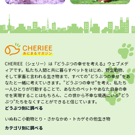
かめ・トカゲ
その他生き物
CHERIEE（シェリー）
は『どうぶつの幸せを考える』ウェブメデ
ィアです。私たち人間と共に暮らすペットをはじめ、野生動物、
そして家畜と言われる生き物まで、すべての”
どうぶつの幸せ
”をあ
なたと一緒に考えていきます。”
どうぶつの幸せ
”を考え、私たち
一人ひとりが行動することで、あなたのペットやあなた自身の幸
せを実現することはもちろん、この世から不幸な境遇にいる”どう
ぶつ”たちをなくすことができると信じています。
どうぶつ別に調べる
いぬ
ねこ
小動物
とり・さかな
かめ・トカゲ
その他生き物
カテゴリ別に調べる