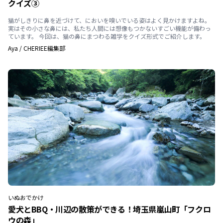
クイズ③
猫がしきりに鼻を近づけて、においを嗅いでいる姿はよく見かけますよね。
実はその小さな鼻には、私たち人間には想像もつかないすごい機能が備わっ
ています。 今回は、猫の鼻にまつわる雑学をクイズ形式でご紹介します。
Aya
/
CHERIEE編集部
いぬ
おでかけ
愛犬とBBQ・川辺の散策ができる！埼玉県嵐山町「フクロ
ウの森」