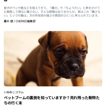
愛犬がペンや靴などを咥えてきて、「離せ」や「ちょうだい」と声をかけて
も無視して頑なに離さない、そんな経験はありませんか。実はこの「離さな
い」という行動は、犬の所有欲の強さが原因のひとつと考えられています。
轟木 健
/
CHERIEE編集部
いぬ
ねこ
コラム
ペットブームの裏側を知っていますか？売れ残った動物た
ちの行く末