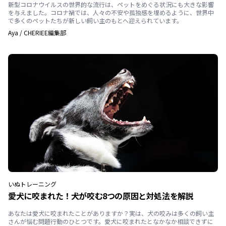
新型コロナウイルスの世界的な流行は、ペットをめぐる状況にも大きな影響
を与えました。コロナ禍では、人々の不安や孤独感を埋めるように、世界中
で多くのペットたちが新しい飼い主のもとへ迎えられています。
Aya
/
CHERIEE編集部
いぬ
トレーニング
愛犬に咬まれた！犬が咬む8つの原因と対処法を解説
あなたは愛犬に咬まれたことがありますか？実は、犬の咬みは多くの飼い主
さんが悩む問題行動のひとつです。愛犬に咬まれたとなかなか相談できずに