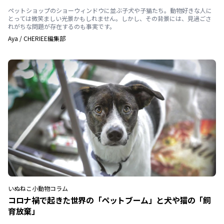
ペットショップのショーウィンドウに並ぶ子犬や子猫たち。動物好きな人に
とっては微笑ましい光景かもしれません。しかし、その背景には、見過ごさ
れがちな問題が存在するのも事実です。
Aya
/
CHERIEE編集部
いぬ
ねこ
小動物
コラム
コロナ禍で起きた世界の「ペットブーム」と犬や猫の「飼
育放棄」