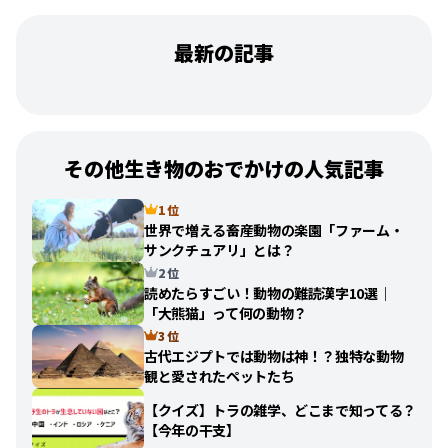
最新の記事
その他生き物のおでかけの人気記事
1 位
世界で増える畜産動物の楽園「ファーム・
サンクチュアリ」とは？
2 位
読めたらすごい！動物の難読漢字10選｜
「大熊猫」って何の動物？
3 位
古代エジプトでは動物は神！？独特な動物
観と愛されたペットたち
【クイズ】トラの雑学、どこまで知ってる？
【今年の干支】