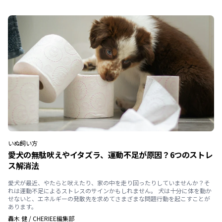
いぬ
飼い方
愛犬の無駄吠えやイタズラ、運動不足が原因？6つのストレ
ス解消法
愛犬が最近、やたらと吠えたり、家の中を走り回ったりしていませんか？そ
れは運動不足によるストレスのサインかもしれません。 犬は十分に体を動か
せないと、エネルギーの発散先を求めてさまざまな問題行動を起こすことが
あります。
轟木 健
/
CHERIEE編集部