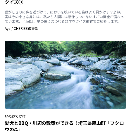
クイズ③
猫がしきりに鼻を近づけて、においを嗅いでいる姿はよく見かけますよね。
実はその小さな鼻には、私たち人間には想像もつかないすごい機能が備わっ
ています。 今回は、猫の鼻にまつわる雑学をクイズ形式でご紹介します。
Aya
/
CHERIEE編集部
いぬ
おでかけ
愛犬とBBQ・川辺の散策ができる！埼玉県嵐山町「フクロ
ウの森」