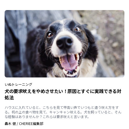
いぬ
トレーニング
犬の要求吠えをやめさせたい！原因とすぐに実践できる対
処法
ハウスに入れていると、こちらを見て甲高い声でいつもと違う吠え方をす
る。机の上の食べ物を見て、キャンキャン吠える。犬を飼っていると、そん
な経験はありませんか？これらは要求吠えと言います。
轟木 健
/
CHERIEE編集部