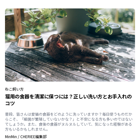
ねこ
飼い方
猫用の食器を清潔に保つには？正しい洗い方とお手入れの
コツ
普段、皆さんは愛猫の食器をどのように洗っていますか？毎日使うものだか
らこそ、「細菌が繁殖していないかな？」と不安になる方も多いのではない
でしょうか。また、食後の食器がヌルヌルしていて、気になった経験がある
方もいるかもしれません。
MinMin
/
CHERIEE編集部