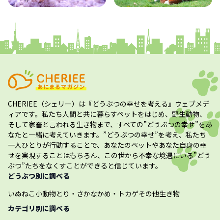
かめ・トカゲ
その他生き物
CHERIEE（シェリー）
は『どうぶつの幸せを考える』ウェブメデ
ィアです。私たち人間と共に暮らすペットをはじめ、野生動物、
そして家畜と言われる生き物まで、すべての”
どうぶつの幸せ
”をあ
なたと一緒に考えていきます。”
どうぶつの幸せ
”を考え、私たち
一人ひとりが行動することで、あなたのペットやあなた自身の幸
せを実現することはもちろん、この世から不幸な境遇にいる”どう
ぶつ”たちをなくすことができると信じています。
どうぶつ別に調べる
いぬ
ねこ
小動物
とり・さかな
かめ・トカゲ
その他生き物
カテゴリ別に調べる