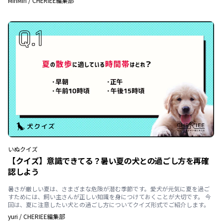
MinMin
/
CHERIEE編集部
いぬ
クイズ
【クイズ】意識できてる？暑い夏の犬との過ごし方を再確
認しよう
暑さが厳しい夏は、さまざまな危険が潜む季節です。愛犬が元気に夏を過ご
すためには、飼い主さんが正しい知識を身につけておくことが大切です。 今
回は、夏に注意したい犬との過ごし方についてクイズ形式でご紹介します。
yuri
/
CHERIEE編集部