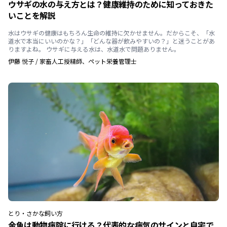
ウサギの水の与え方とは？健康維持のために知っておきた
いことを解説
水はウサギの健康はもちろん生命の維持に欠かせません。だからこそ、「水
道水で本当にいいのかな？」「どんな器が飲みやすいの？」と迷うことがあ
りますよね。 ウサギに与える水は、水道水で問題ありません。
伊藤 悦子
/
家畜人工授精師、ペット栄養管理士
とり・さかな
飼い方
金魚は動物病院に行ける？代表的な病気のサインと自宅で