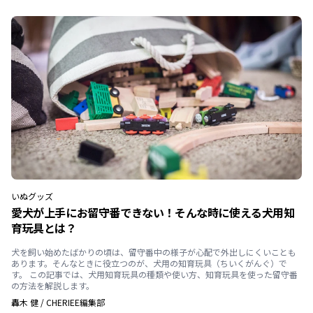
いぬ
グッズ
愛犬が上手にお留守番できない！そんな時に使える犬用知
育玩具とは？
犬を飼い始めたばかりの頃は、留守番中の様子が心配で外出しにくいことも
あります。そんなときに役立つのが、犬用の知育玩具（ちいくがんぐ）で
す。 この記事では、犬用知育玩具の種類や使い方、知育玩具を使った留守番
の方法を解説します。
轟木 健
/
CHERIEE編集部