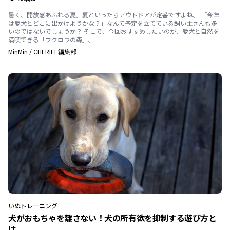
暑く、開放感あふれる夏。夏といったらアウトドアが定番ですよね。 「今年
は愛犬とどこに出かけようかな？」なんて予定を立てている飼い主さんも多
いのではないでしょうか？ そこで、今回おすすめしたいのが、愛犬と自然を
満喫できる「フクロウの森」。
MinMin
/
CHERIEE編集部
いぬ
トレーニング
犬がおもちゃを離さない！犬の所有欲を抑制する遊び方と
は