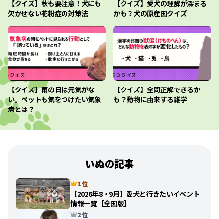
【クイズ】秋も要注意！犬にも
【クイズ】愛犬の理解が深まる
欠かせない花粉症の対策法
かも？犬の原産国クイズ
【クイズ】雨の日は元気がな
【クイズ】全問正解できるか
い。ペットも気をつけたい気象
も？動物に由来する雑学
病とは？
いぬの記事
1 位
【2026年8・9月】愛犬と行きたいイベント
情報一覧【全国版】
2 位