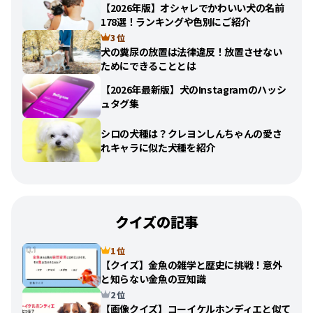
【2026年版】オシャレでかわいい犬の名前
178選！ランキングや色別にご紹介
3 位
犬の糞尿の放置は法律違反！放置させない
ためにできることとは
【2026年最新版】犬のInstagramのハッシ
ュタグ集
シロの犬種は？クレヨンしんちゃんの愛さ
れキャラに似た犬種を紹介
クイズの記事
1 位
【クイズ】金魚の雑学と歴史に挑戦！意外
と知らない金魚の豆知識
2 位
【画像クイズ】コーイケルホンディエと似て