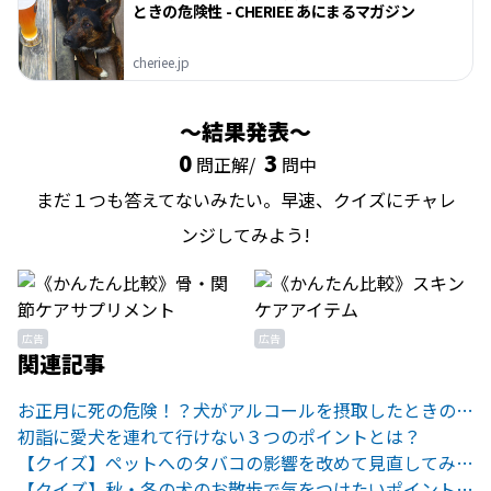
ときの危険性 - CHERIEE あにまるマガジン
cheriee.jp
結果発表
0
3
問正解/
問中
まだ１つも答えてないみたい。早速、クイズにチャレ
ンジしてみよう!
広告
広告
関連記事
お正月に死の危険！？犬がアルコールを摂取したときの危険性
初詣に愛犬を連れて行けない３つのポイントとは？
【クイズ】ペットへのタバコの影響を改めて見直してみよう
【クイズ】秋・冬の犬のお散歩で気をつけたいポイントとは？