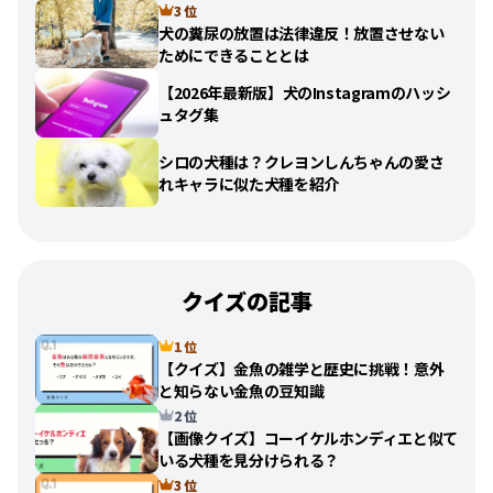
3 位
犬の糞尿の放置は法律違反！放置させない
ためにできることとは
【2026年最新版】犬のInstagramのハッシ
ュタグ集
シロの犬種は？クレヨンしんちゃんの愛さ
れキャラに似た犬種を紹介
クイズの記事
1 位
【クイズ】金魚の雑学と歴史に挑戦！意外
と知らない金魚の豆知識
2 位
【画像クイズ】コーイケルホンディエと似て
いる犬種を見分けられる？
3 位