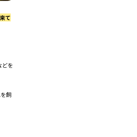
来て
などを
れを飼