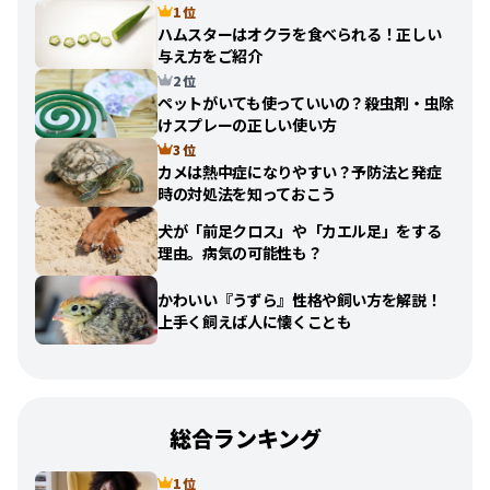
1 位
ハムスターはオクラを食べられる！正しい
与え方をご紹介
2 位
ペットがいても使っていいの？殺虫剤・虫除
けスプレーの正しい使い方
3 位
カメは熱中症になりやすい？予防法と発症
時の対処法を知っておこう
犬が「前足クロス」や「カエル足」をする
理由。病気の可能性も？
かわいい『うずら』性格や飼い方を解説！
上手く飼えば人に懐くことも
総合ランキング
1 位