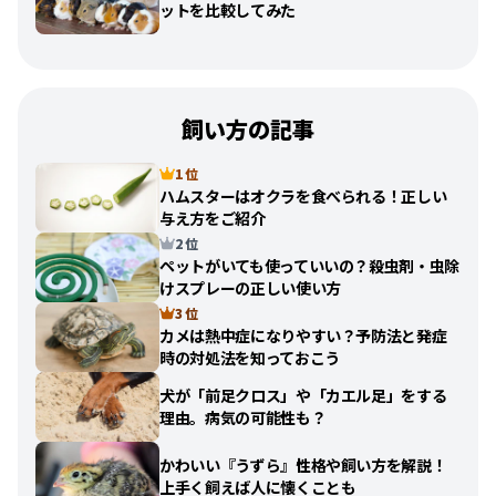
ットを比較してみた
飼い方の記事
1 位
ハムスターはオクラを食べられる！正しい
与え方をご紹介
2 位
ペットがいても使っていいの？殺虫剤・虫除
けスプレーの正しい使い方
3 位
カメは熱中症になりやすい？予防法と発症
時の対処法を知っておこう
犬が「前足クロス」や「カエル足」をする
理由。病気の可能性も？
かわいい『うずら』性格や飼い方を解説！
上手く飼えば人に懐くことも