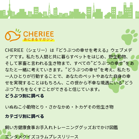
CHERIEE（シェリー）
は『どうぶつの幸せを考える』ウェブメデ
ィアです。私たち人間と共に暮らすペットをはじめ、野生動物、
そして家畜と言われる生き物まで、すべての”
どうぶつの幸せ
”をあ
なたと一緒に考えていきます。”
どうぶつの幸せ
”を考え、私たち
一人ひとりが行動することで、あなたのペットやあなた自身の幸
せを実現することはもちろん、この世から不幸な境遇にいる”どう
ぶつ”たちをなくすことができると信じています。
どうぶつ別に調べる
いぬ
ねこ
小動物
とり・さかな
かめ・トカゲ
その他生き物
カテゴリ別に調べる
飼い方
健康
食事
お手入れ
トレーニング
グッズ
おでかけ
図鑑
エンタメ
クイズ
コラム
プレスリリース