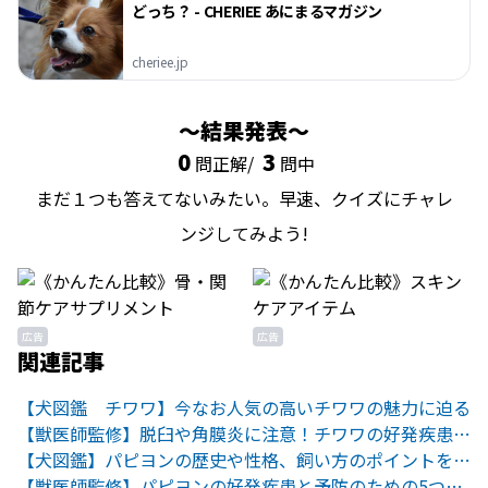
どっち？ - CHERIEE あにまるマガジン
cheriee.jp
結果発表
0
3
問正解/
問中
まだ１つも答えてないみたい。早速、クイズにチャレ
ンジしてみよう!
広告
広告
関連記事
【犬図鑑 チワワ】今なお人気の高いチワワの魅力に迫る
【獣医師監修】脱臼や角膜炎に注意！チワワの好発疾患と予防法
【犬図鑑】パピヨンの歴史や性格、飼い方のポイントをご紹介！
【獣医師監修】パピヨンの好発疾患と予防のための5つのポイント