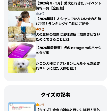
【2026年8・9月】愛犬と行きたいイベント
情報一覧【全国版】
2 位
【2026年版】オシャレでかわいい犬の名前
178選！ランキングや色別にご紹介
3 位
犬の糞尿の放置は法律違反！放置させない
ためにできることとは
【2026年最新版】犬のInstagramのハッシ
ュタグ集
シロの犬種は？クレヨンしんちゃんの愛さ
れキャラに似た犬種を紹介
クイズの記事
1 位
【クイズ】金魚の雑学と歴史に挑戦！意外