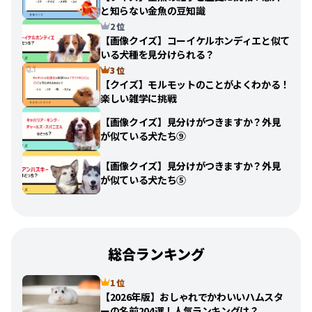
と知らない金魚の豆知識
2 位
【画像クイズ】コーイケルホンディエと似て
いる犬種を見分けられる？
3 位
【クイズ】モルモットのことがよくわかる！
楽しい雑学に挑戦
【画像クイズ】見分けがつきますか？外見
が似ている犬たち⑨
【画像クイズ】見分けがつきますか？外見
が似ている犬たち⑤
総合ランキング
1 位
【2026年版】おしゃれでかわいいハムスタ
ーの名前204選！人気ランキングは？