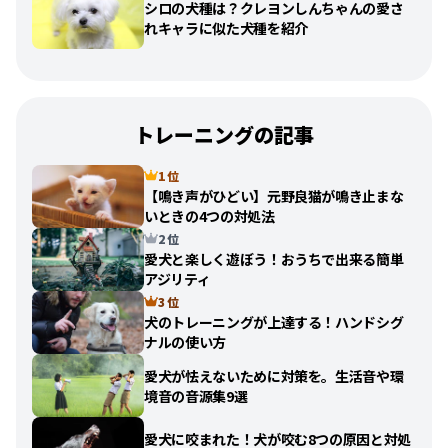
シロの犬種は？クレヨンしんちゃんの愛さ
れキャラに似た犬種を紹介
トレーニングの記事
1 位
【鳴き声がひどい】元野良猫が鳴き止まな
いときの4つの対処法
2 位
愛犬と楽しく遊ぼう！おうちで出来る簡単
アジリティ
3 位
犬のトレーニングが上達する！ハンドシグ
ナルの使い方
愛犬が怯えないために対策を。生活音や環
境音の音源集9選
愛犬に咬まれた！犬が咬む8つの原因と対処