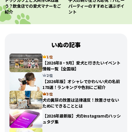
ドッグカフェと犬同伴OKは違
子犬の飼い主さん必見！パピー
う？飲食店での愛犬マナーをご
パーティーのすすめと選ぶポイ
紹介
ント
いぬの記事
1 位
【2026年8・9月】愛犬と行きたいイベント
情報一覧【全国版】
2 位
【2026年版】オシャレでかわいい犬の名前
178選！ランキングや色別にご紹介
3 位
犬の糞尿の放置は法律違反！放置させない
ためにできることとは
【2026年最新版】犬のInstagramのハッシ
ュタグ集