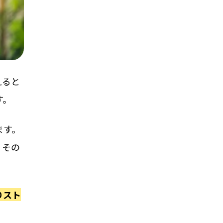
えると
す。
ます。
、その
りスト