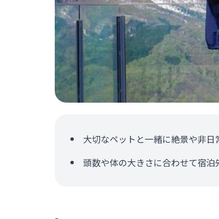
大切なペットと⼀緒に絶景や⾮⽇
頭数や体の⼤きさに合わせて宿泊