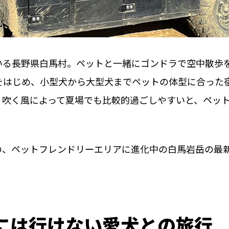
いる⻑野県⽩⾺村。ペットと⼀緒にゴンドラで空中散歩
をはじめ、⼩型⽝から⼤型⽝までペットの体型に合った
く吹く⾵によって夏場でも⽐較的過ごしやすいと、ペッ
の、ペットフレンドリーエリアに進化中の白馬岩岳の最
には行けない愛犬との旅行