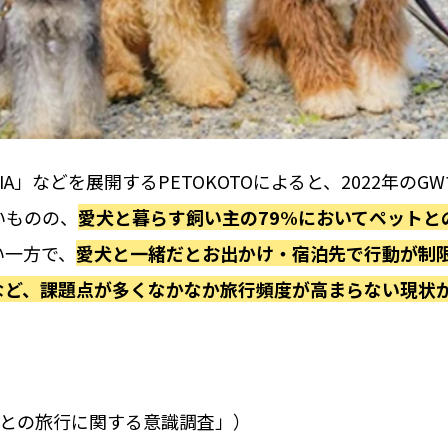
IA」などを展開するPETOKOTOによると、2022年のG
いものの、
愛⽝と暮らす飼い主の79%においてペットと
い⼀⽅で、
愛⽝と⼀緒だとお出かけ・宿泊先で⾏動が制
など、課題点が多くなかなか旅⾏頻度が⾼まらない現状
A「愛⽝との旅⾏に関する意識調査」）