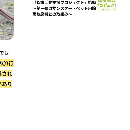
『保護活動支援プロジェクト』始動
～第一弾はサンスター・ペット用除
菌脱臭機との取組み～
Wでは
の旅⾏
限され
があり