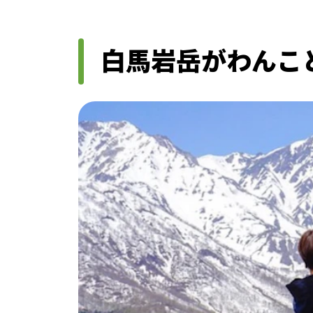
⽩⾺岩岳がわんこ