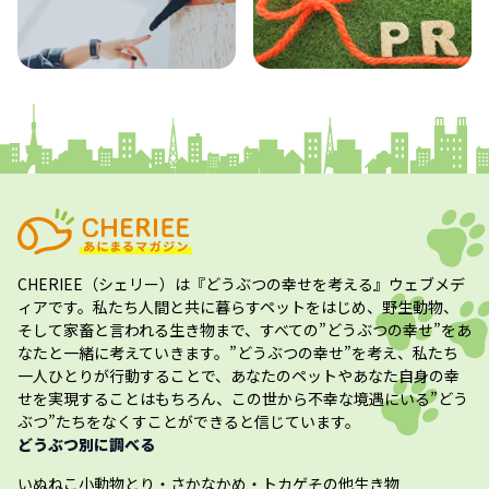
コラム
プレスリリース
CHERIEE（シェリー）
は『どうぶつの幸せを考える』ウェブメデ
ィアです。私たち人間と共に暮らすペットをはじめ、野生動物、
そして家畜と言われる生き物まで、すべての”
どうぶつの幸せ
”をあ
なたと一緒に考えていきます。”
どうぶつの幸せ
”を考え、私たち
一人ひとりが行動することで、あなたのペットやあなた自身の幸
せを実現することはもちろん、この世から不幸な境遇にいる”どう
ぶつ”たちをなくすことができると信じています。
どうぶつ別に調べる
いぬ
ねこ
小動物
とり・さかな
かめ・トカゲ
その他生き物