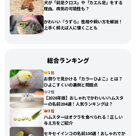
犬が「前足クロス」や「カエル足」をする
理由。病気の可能性も？
かわいい『うずら』性格や飼い方を解説！
上手く飼えば人に懐くことも
総合ランキング
1 位
お祭りで見かける「カラーひよこ」とは？
ひよこすくいの裏側と問題点
2 位
【2026年版】おしゃれでかわいいハムスタ
ーの名前204選！人気ランキングは？
3 位
ハムスターはオクラを食べられる！正しい
与え方をご紹介
セキセイインコの名前100選！おしゃれでか