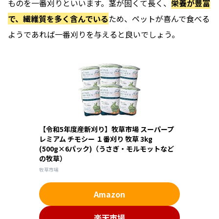
ものを一番刈りといいます。茎が固くて長く、
栄養が豊富
で、繊維質を多く含んでいる
ため、ペットが喜んで食べる
ようであれば一番刈りを与えると良いでしょう。
【令和5年度産新刈り】牧草市場 スーパープ
レミアム チモシー １番刈り 牧草 3kg
(500g×6パック)（うさぎ・モルモットなど
の牧草）
牧草市場
Amazon
楽天市場